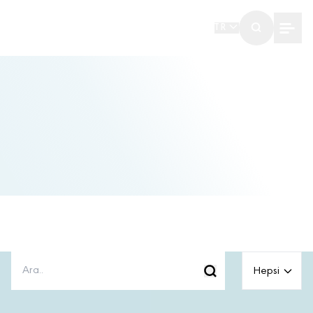
TR
Hepsi