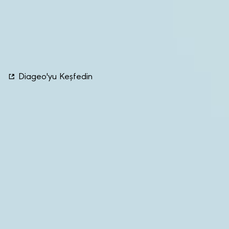
profesyonellerinin kariyer ve kişisel gelişim
yolculuklarında onlara rehberlik eden, profesyonel
başarıya giden yolda öncü bir eğitim ve gelişim
kuruluşudur.
Diageo'yu Keşfedin
Sürdürülebilirlik Raporumuz
Linkler
Bizimle İletişime Geçin
Takip Edin