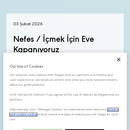
03 Şubat 2026
Nefes / İçmek İçin Eve
Kapanıyoruz
Our Use of Cookies
Our website uses cookies from Diageo and our partners to enhance your
user experience, personalize content and show you more relevant adverts
KEŞFET
about our great products.
Click "Accept all Cookies" if you agree to the use of cookies by Diageo and our
partners.
03 Şubat 2026
Alternatively, click “Manage Cookies” to understand more about our
privacy
and cookie notice
and to choose the type of cookies you are happy for us to
Sözcü / 2026'da Viski,
use.