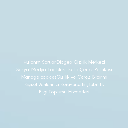
Kullanım Şartları
Diageo Gizlilik Merkezi
Sosyal Medya Topluluk İlkeleri
Çerez Politikası
Manage cookies
Gizlilik ve Çerez Bildirimi
Kişisel Verilerinizi Koruyoruz
Erişilebilirlik
Bilgi Toplumu Hizmetleri
© Diageo Türkiye 2025 Her Hakkı Saklıdır
Lütfen yasal alkol satın alma yaşından küçük hiç
kimseyle paylaşmayın. Sorumlu Alkol Tüketiniz.