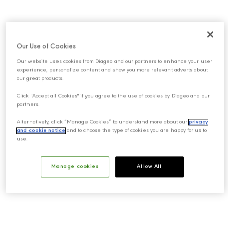
Our Use of Cookies
Our website uses cookies from Diageo and our partners to enhance your user
experience, personalize content and show you more relevant adverts about
our great products.
Click "Accept all Cookies" if you agree to the use of cookies by Diageo and our
partners.
Alternatively, click “Manage Cookies” to understand more about our
privacy
and cookie notice
and to choose the type of cookies you are happy for us to
use.
Manage cookies
Allow All