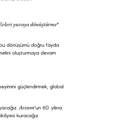
Evleri yuvaya dönüştürme
"
, bu dönüşümü doğru fayda
temelini oluşturmaya devam
neyimini güçlendirmek, global
Arzum
ayacağız.
'un 60. yılına
ikâyesi kuracağız.