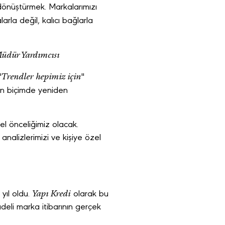
 dönüştürmek. Markalarımızı
arla değil, kalıcı bağlarla
Müdür Yardımcısı
Trendler hepimiz için
"
"
gun biçimde yeniden
l önceliğimiz olacak.
nalizlerimizi ve kişiye özel
Yapı Kredi
 yıl oldu.
olarak bu
eli marka itibarının gerçek