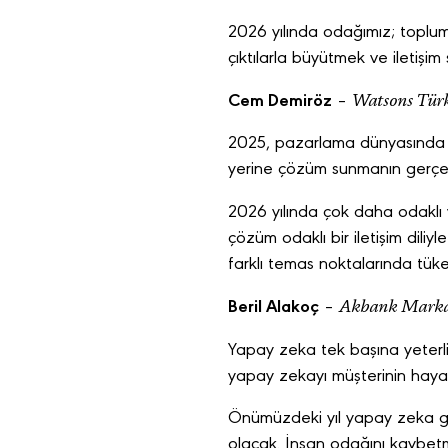
2026 yılında odağımız; topluma
çıktılarla büyütmek ve iletişim
Watsons Türk
Cem Demiröz
–
2025, pazarlama dünyasında m
yerine çözüm sunmanın gerçek 
2026 yılında çok daha odaklı v
çözüm odaklı bir iletişim dili
farklı temas noktalarında tü
Akbank Marka 
Beril Alakoç
–
Yapay zeka tek başına yeterli d
yapay zekayı müşterinin hayatı
Önümüzdeki yıl yapay zeka 
olacak. İnsan odağını kaybetm