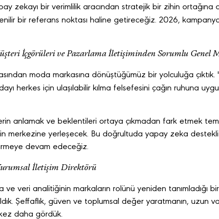
y zekayı bir verimlilik aracından stratejik bir zihin ortağına
enilir bir referans noktası haline getireceğiz. 2026, kampanyal
şteri İçgörüleri ve Pazarlama İletişiminden Sorumlu Genel 
sından moda markasına dönüştüğümüz bir yolculuğa çıktık. 
dayı herkes için ulaşılabilir kılma felsefesini çağın ruhuna uy
rin anlamak ve beklentileri ortaya çıkmadan fark etmek teme
zin merkezine yerleşecek. Bu doğrultuda yapay zeka destekli a
iştirmeye devam edeceğiz.
Kurumsal İletişim Direktörü
a ve veri analitiğinin markaların rolünü yeniden tanımladığı bir
k. Şeffaflık, güven ve toplumsal değer yaratmanın, uzun vad
 kez daha gördük.