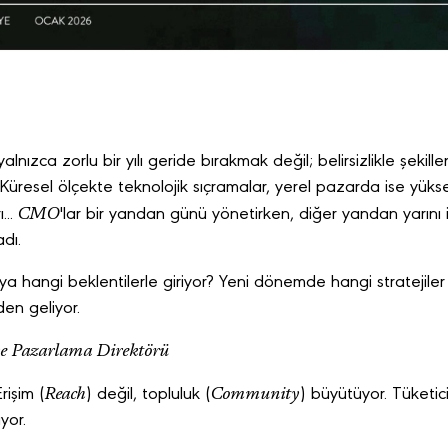
yalnızca zorlu bir yılı geride bırakmak değil; belirsizlikle şek
üresel ölçekte teknolojik sıçramalar, yerel pazarda ise yüks
CMO
...
'lar bir yandan günü yönetirken, diğer yandan yarını i
dı.
ya hangi beklentilerle giriyor? Yeni dönemde hangi stratejiler
den geliyor.
ye Pazarlama Direktörü
Reach
Community
rişim (
) değil, topluluk (
) büyütüyor. Tüketici
yor.