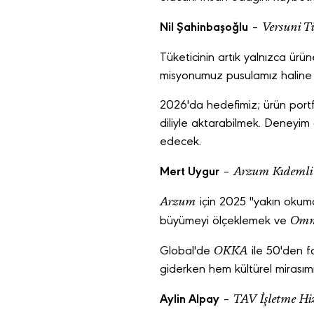
Versuni T
Nil Şahinbaşoğlu
–
Tüketicinin artık yalnızca ür
misyonumuz pusulamız haline 
2026'da hedefimiz; ürün port
diliyle aktarabilmek. Deneyim 
edecek.
Arzum Kıdemli
Mert Uygur
–
Arzum
için 2025 "yakın okuma
Omn
büyümeyi ölçeklemek ve
OKKA
Global'de
ile 50'den f
giderken hem kültürel mirasım
TAV İşletme Hiz
Aylin Alpay
–