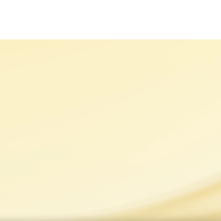
MARKALARIMIZ
SÜRDÜRÜLEBİLİRLİK
KARİYER
H