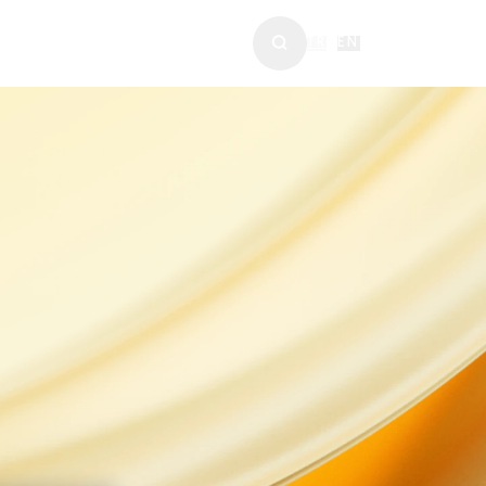
ABERLER & MEDYA
TR
|
EN