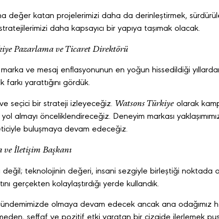
 değer katan projelerimizi daha da derinleştirmek, sürdürüleb
 stratejilerimizi daha kapsayıcı bir yapıya taşımak olacak.
iye Pazarlama ve Ticaret Direktörü
arka ve mesaj enflasyonunun en yoğun hissedildiği yıllardan
farkı yarattığını gördük.
Watsons Türkiye
e seçici bir strateji izleyeceğiz.
olarak kampa
yle yol almayı önceliklendireceğiz. Deneyim markası yaklaşımım
keticiyle buluşmaya devam edeceğiz.
ve İletişim Başkanı
eğil; teknolojinin değeri, insani sezgiyle birleştiği noktada o
nı gerçekten kolaylaştırdığı yerde kullandık.
gündemimizde olmaya devam edecek ancak ana odağımız he
eden, şeffaf ve pozitif etki yaratan bir çizgide ilerlemek pu