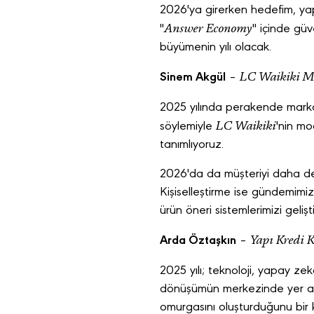
2026'ya girerken hedefim, yapa
Answer Economy
"
" içinde güv
büyümenin yılı olacak.
LC Waikiki Mü
Sinem Akgül
–
2025 yılında perakende marka
LC Waikiki
söylemiyle
'nin mo
tanımlıyoruz.
2026'da da müşteriyi daha de
Kişiselleştirme ise gündemimi
ürün öneri sistemlerimizi gel
Yapı Kredi 
Arda Öztaşkın
–
2025 yılı; teknoloji, yapay zek
dönüşümün merkezinde yer aldı
omurgasını oluşturduğunu bir