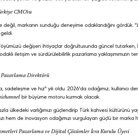
ürkiye CMO'su
üne değil, markanın sunduğu deneyime odaklandığını gördük. "
geldi.
föyümüzü değişen ihtiyaçlar doğrultusunda güncel tutarken
odaklı iletişim ve sürdürülebilirlik pazarlama yaklaşımımızın 
 Pazarlama Direktörü
, sadeleşme ve hız" yılı oldu. 2026'da odağımız; kullanıcı de
ichannel
bir büyüme motoru kurmak olacak.
azla ülkedeki varlığımızı güçlendirip Türk kahvesi kültürünü y
ızı hem de inovasyon odağımızı vurgulayan güçlü bir marka h
metleri Pazarlama ve Dijital Çözümler İcra Kurulu Üyesi