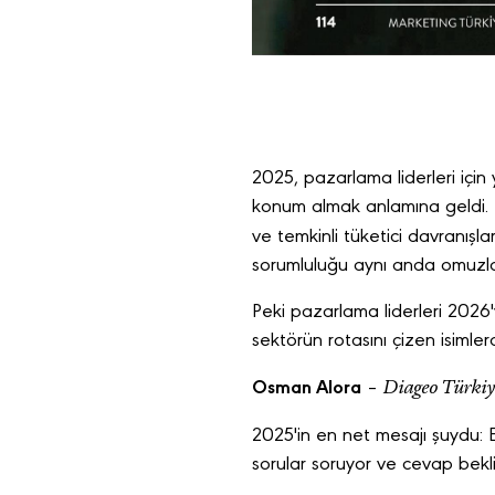
2025, pazarlama liderleri için 
konum almak anlamına geldi. K
ve temkinli tüketici davranışları
sorumluluğu aynı anda omuzla
Peki pazarlama liderleri 2026'
sektörün rotasını çizen isimler
Diageo Türki
Osman Alora
–
2025'in en net mesajı şuydu: E
sorular soruyor ve cevap bekli