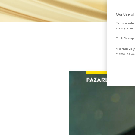
Our Use o
Our website 
show you mor
Click "Accept
Alternativel
of cookies yo