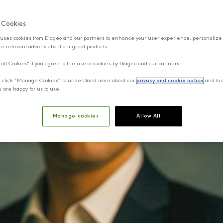
f Cookies
uses cookies from Diageo and our partners to enhance your user experience, personalize
e relevant adverts about our great products.
 all Cookies" if you agree to the use of cookies by Diageo and our partners.
y, click “Manage Cookies” to understand more about our
privacy and cookie notice
and to 
u are happy for us to use.
Manage cookies
Allow All