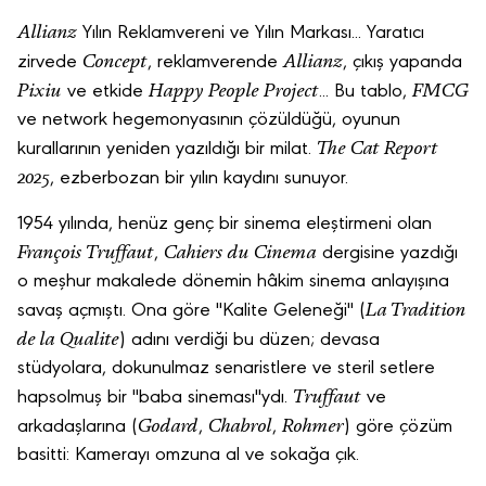
Allianz
Yılın Reklamvereni ve Yılın Markası... Yaratıcı
Concept
Allianz
zirvede
, reklamverende
, çıkış yapanda
Pixiu
Happy People Project
FMCG
ve etkide
... Bu tablo,
ve network hegemonyasının çözüldüğü, oyunun
The Cat Report
kurallarının yeniden yazıldığı bir milat.
2025
, ezberbozan bir yılın kaydını sunuyor.
1954 yılında, henüz genç bir sinema eleştirmeni olan
François Truffaut
Cahiers du Cinema
,
dergisine yazdığı
o meşhur makalede dönemin hâkim sinema anlayışına
La Tradition
savaş açmıştı. Ona göre "Kalite Geleneği" (
de la Qualite
) adını verdiği bu düzen; devasa
stüdyolara, dokunulmaz senaristlere ve steril setlere
Truffaut
hapsolmuş bir "baba sineması"ydı.
ve
Godard
Chabrol
Rohmer
arkadaşlarına (
,
,
) göre çözüm
basitti: Kamerayı omzuna al ve sokağa çık.