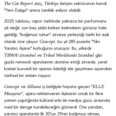
The Cat Report 2025
Türkiye
,
iletişim sektörünün kendi
"Yeni Dalga" anına tanıklık ediyor olabilir.
2025 tablosu, rapor tarihinde yalnızca bir performans
yılı değil; son beş yılda biriken kırılmaların görünür hale
geldiği, "bağımsız ruhun" zirveye yerleştiği tarihi bir eşik
Concept
olarak öne çıkıyor.
, bu yıl 285 puanla "Yılın
Yaratıcı Ajansı" koltuğuna oturuyor. Bu, yıllardır
TBWA\Istanbul
Tribal Worldwide Istanbul
ve
gibi
güçlü network ajanslarının domine ettiği zirvede, yerel
kasları kuvvetli bir ajansın liderliği ele geçirmesi açısından
tarihsel bir anlam taşıyor.
Concept
Allianz
ELLE
ve
iş birliğiyle hayata geçen "
Muayene
", ajans-reklamveren ilişkisinin ortak bir fikre
yatırım yaptığında kültürel etki ile medya gücü arasında
nasıl bir denge kurabileceğini gösterdi. Öte yandan,
yaratıcı ajanslarda ilk 30'un 21'inin bağımsız olması,