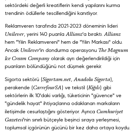
sektördeki değerli kreatiflerin kendi yapılarını kurma
trendinin ödüllerle tescillendiğini kanıtlıyor.
Reklamveren tarafında 2021-2023 döneminin lideri
Unilever
Allianz
Allianz
, yerini 140 puanla
'a bıraktı.
hem "Yılın Reklamvereni" hem de "Yılın Markası" oldu.
Unilever
The Magnum
Ancak
'in dondurma operasyonu
Ice Cream Company
olarak ayrı değerlendirildiği için
puanların bölündüğünü not düşmek gerekir.
Sigortam.net
Anadolu Sigorta
Sigorta sektörü (
,
),
CarrefourSA
Kiğılı
perakende (
) ve tekstil (
) gibi
sektörlerin ilk 10'daki varlığı, tüketicinin "güvence" ve
"gündelik hayat" ihtiyaçlarına odaklanan markaların
Cumhuriyet
iletişimde cesurlaştığını gösteriyor. Ayrıca
Gazetesi
'nin sınırlı bütçeyle beşinci sıraya yerleşmesi,
toplumsal içgörünün gücünü bir kez daha ortaya koydu.