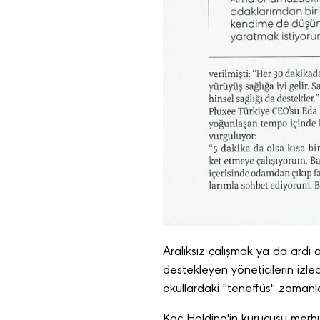
Aralıksız çalışmak ya da ardı
destekleyen yöneticilerin izle
okullardaki "teneffüs" zamanla
Koç Holding'in kurucusu merhum 