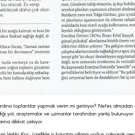
 ardına toplantılar yapmak verim mi getiriyor? Nefes almadan 
diği yol, araştırmalar ve uzmanlar tarafından yanlış bulunuyor
rına dikkat çekiyor.
Vehbi Koç, özellikle iş hayatını yıllarını yoğun çalışarak geçirm