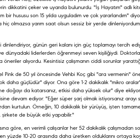
lerin dikkatini çeker ve uyarıda bulunurdu. "İş Hayatım" adlı k
m bir hususu son 15 yılda uyguladım ve çok yararlandım" diyor
hiç olmazsa yarım saat olsun sessiz bir yerde dinleniyordum
ni dinlendiriyor, günün geri kalanı için güç toplamayı tercih e
ve dünyadaki liderlerden öğrenmeyi seven kişiliğiydi. Doktor
 öneriler alıyordu. Kesintisiz çalışmanın ciddi sorunlar yaratt
 Pink de 50 yıl öncesinde Vehbi Koç gibi "ara vermenin" öne
daha güçlüdür" diyor. Ona göre 1-2 dakikalık "mikro aralar"
ine doğayı da katarsanız, etkisi daha yüksek olur" diye ekliyor
risine devam ediyor: "Eğer süper şarj olmak istiyorsanız arayı s
rdan kurtulun. Örneğin, 10 dakikalık bir yürüyüş, işten tamame
, şirkete de büyük etki yapabilir."
na göre, en verimli çalışanlar her 52 dakikalık çalışmadan so
lden yüzde 10-20 arasında daha üretken olduklarını ortaya ko