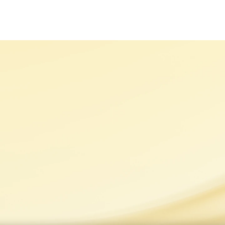
MARKALARIMIZ
SÜRDÜRÜLEBİLİRLİK
KARİYER
H