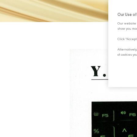
Our Use o
Our website 
show you mor
Click "Accept
Alternativel
of cookies yo