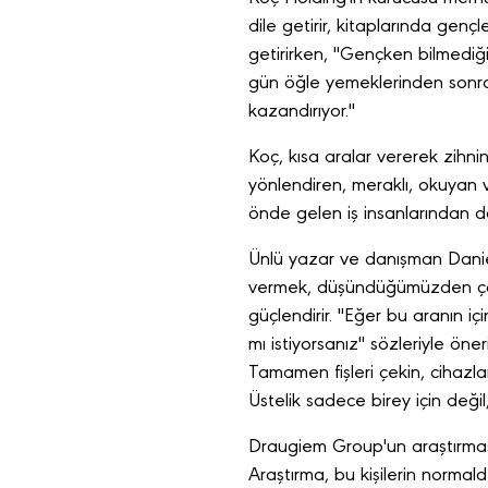
dile getirir, kitaplarında genç
getirirken, "Gençken bilmediği
gün öğle yemeklerinden sonra 
kazandırıyor."
Koç, kısa aralar vererek zihni
yönlendiren, meraklı, okuyan 
önde gelen iş insanlarından da
Ünlü yazar ve danışman Daniel
vermek, düşündüğümüzden çok 
güçlendirir. "Eğer bu aranın iç
mı istiyorsanız" sözleriyle öne
Tamamen fişleri çekin, cihazla
Üstelik sadece birey için değil
Draugiem Group'un araştırması
Araştırma, bu kişilerin norma