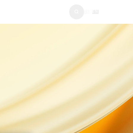
ABERLER & MEDYA
TR
|
EN