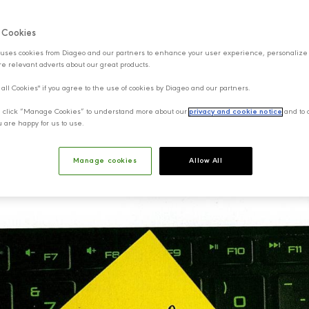
f Cookies
uses cookies from Diageo and our partners to enhance your user experience, personalize
e relevant adverts about our great products.
 all Cookies" if you agree to the use of cookies by Diageo and our partners.
y, click “Manage Cookies” to understand more about our
privacy and cookie notice
and to 
u are happy for us to use.
Manage cookies
Allow All