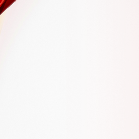
Markalarımız
Smirnoff
Binboa
Istanblue
Bazooka