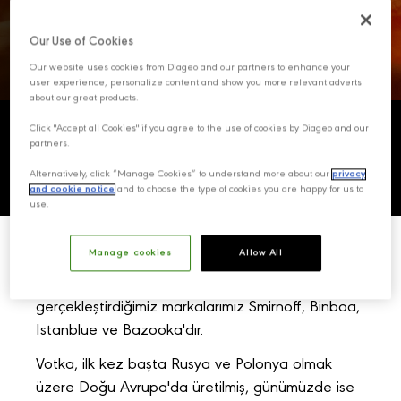
Our Use of Cookies
Our website uses cookies from Diageo and our partners to enhance your
user experience, personalize content and show you more relevant adverts
about our great products.
VOTKA
Click "Accept all Cookies" if you agree to the use of cookies by Diageo and our
partners.
Genel Bakış
Alternatively, click “Manage Cookies” to understand more about our
privacy
and cookie notice
and to choose the type of cookies you are happy for us to
use.
Manage cookies
Allow All
Votka kategorisinde üretim ve satışını
gerçekleştirdiğimiz markalarımız Smirnoff, Binboa,
Istanblue ve Bazooka'dır.
Votka, ilk kez başta Rusya ve Polonya olmak
üzere Doğu Avrupa'da üretilmiş, günümüzde ise