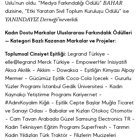
BAHAR
Uslu’nun oldu. “Medya Farkındalığı Ödülü”
dizisine, “Etki Yaratan Sivil Toplum Kuruluşu Ödülü” ise
YANINDAYIZ Derneği
’
ne
verildi.
Kadın Dostu Markalar Uluslararası Farkı
ndal
ık Ödülleri
— Kategori Bazlı Kazanan Markalar ve Projeler:
Toplumsal Cinsiyet Eş
itli
ğ
i:
Legrand Türkiye –
elle@legrand Merck Türkiye – EmpowerHer İnisiyatifi
Aksa Akrilik – Akkim – Dowaksa – Eşitliğin Kimyası Alpay
Mermer – Gücümüz Eşitlik Coca-Cola İçecek – Gururlu
Yüzler Programı İstanbul Gedik Üniversitesi – Kadın
Kaynakçı Yetiştirme Programı Kariyer.net –
#AdınıKoyalım Kiğılı – Eşitlik Cepte Başlar Muğla Ticaret
ve Sanayi Odası – Babalar ve Kızları Otokoç Otomotiv
– Cam Tavan Arabada Güzel Samsung Electronics TR –
Kadın Teknisyen Eğitim Programı SuperFresh – Tarımın
Kadın Yıldızları Türk Traktör – Filizlerin Mucizeleri