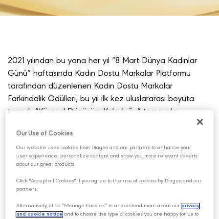
2021 yılından bu yana her yıl “8 Mart Dünya Kadınlar
Günü” haftasında Kadın Dostu Markalar Platformu
tarafından düzenlenen Kadın Dostu Markalar
Farkındalık Ödülleri, bu yıl ilk kez uluslararası boyuta
taşındı. “Küresel Dönüşüm Yolculuğu” temasıyla
gerçekleştirilen ödüller, toplumsal cinsiyet eşitliği
Our Use of Cookies
konusunda fark yaratan markaları onurlandırdı.
Our website uses cookies from Diageo and our partners to enhance your
Kadın haklarını savunan, kadın gücünü destekleyen ve
user experience, personalize content and show you more relevant adverts
about our great products.
toplumsal cinsiyet eşitliği bilincine katkı sağlayan seçkin
Click "Accept all Cookies" if you agree to the use of cookies by Diageo and our
markalar, marka temsilcileri, sivil toplum kuruluşları,
partners.
akademisyenler ve fikir liderlerinin katılımıyla gerçekleşen
Alternatively, click “Manage Cookies” to understand more about our
privacy
bu uluslararası organizasyon; yalnızca Türkiye’den değil,
and cookie notice
and to choose the type of cookies you are happy for us to