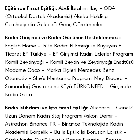
Eğitimde Fırsat Eş
itli
ğ
i:
Abdi İbrahim İlaç – ODA
(Ortaokul Destek Akademisi) Alarko Holding –
Cumhuriyetin Geleceği Genç Öğretmenler
Kadı
n Giri
şimci ve Kadı
n G
ücünün Desteklenmesi:
English Home – İş’te Kadın: El Emeği ile Büyüyen E-
Ticaret EY Türkiye – EY Girişimci Kadın Liderler Programı
Komili Zeytinyağı – Komili Zeytin ve Zeytinyağı Enstitüsü
Madame Coco – Marka Elçileri Mercedes Benz
Otomotiv – She’s Mentoring Programı Mey Diageo –
Samandağ Gastronomi Köyü TÜRKONFED – Girişimde
Kadın Gücü
Kadın İstihdamı ve İş
te F
ırsat Eş
itli
ğ
i:
Akçansa – GençİZ
Uzun Dönem Kadın Staj Programı Askon Demir –
Astrathon Binance TR – Binance Teknolojide Kadın
Akademisi Borçelik – Bu İş Eşitlik İşi Borusan Lojistik –