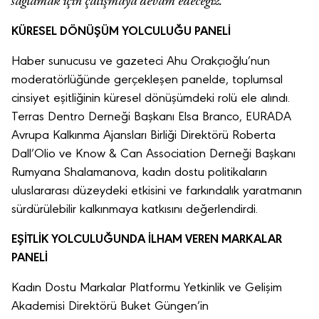
sağlamak için çalışmaya devam edeceğiz.”
K
Ü
RESEL D
ÖNÜŞÜM YOLCULUĞ
U PANEL
İ
Haber sunucusu ve gazeteci Ahu Orakçıoğlu’nun
moderatörlüğünde gerçekleşen panelde, toplumsal
cinsiyet eşitliğinin küresel dönüşümdeki rolü ele alındı.
Terras Dentro Derneği Başkanı Elsa Branco, EURADA
Avrupa Kalkınma Ajansları Birliği Direktörü Roberta
Dall’Olio ve Know & Can Association Derneği Başkanı
Rumyana Shalamanova, kadın dostu politikaların
uluslararası düzeydeki etkisini ve farkındalık yaratmanın
sürdürülebilir kalkınmaya katkısını değerlendirdi.
EŞİTLİK YOLCULUĞ
UNDA
İ
LHAM VEREN MARKALAR
PANEL
İ
Kadın Dostu Markalar Platformu Yetkinlik ve Gelişim
Akademisi Direktörü Buket Güngen’in