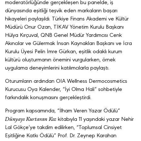
moderatörlüğünde gerçekleşen bu panelde, iş
dünyasında eşitliği teşvik eden markaların başarı
hikayeleri paylaşıldı. Türkiye Finans Akademi ve Kültür
Müdürü Onur Ozan, TİKAV Yönetim Kurulu Başkanı
Hülya Kırçuval, QNB Genel Müdür Yardımcısı Cenk
Akıncılar ve Gülermak İnsan Kaynakları Başkanı ve İcra
Kurulu Üyesi Pelin İmre Gürkan, eşitlik odaklı kurum
kültürü oluşturmanın önemini vurgularken, örnek
uygulama deneyimlerini katılımcılarla paylaştı.
Oturumların ardından OIA Wellness Dermocosmetics
Kurucusu Oya Kalender, “İyi Olma Hali” sohbetiyle
farkındalık konuşmasını gerçekleştirdi.
Program kapsamında, “İlham Veren Yazar Ödülü”
Dünyayı Kurtaran Kız
kitabıyla 11 yaşındaki yazar Nehir
Lal Gökçe’ye takdim edilirken, “Toplumsal Cinsiyet
Eşitliğine Katkı Ödülü” Prof. Dr. Zeynep Karahan