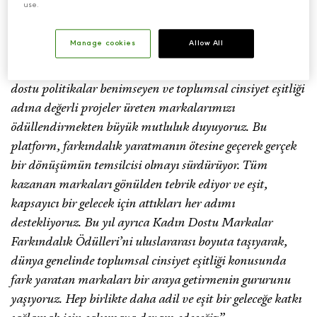
dünya genelinden de eşitlik odaklı projeleriyle öne çıkan
use.
markaları bir araya getirdi.
Manage cookies
Allow All
Kadın Dostu Markalar Platformu Kurucusu Nazlı Demirel,
“
Kadın
beşinci yıl ödül heyecanını şu sözlerle paylaştı:
dostu politikalar benimseyen ve toplumsal cinsiyet eş
itli
ğ
i
ad
ı
na de
ğerli projeler üreten markalarımızı
ödüllendirmekten büyük mutluluk duyuyoruz. Bu
platform, farkı
ndal
ık yaratmanın
ö
tesine geçerek gerçek
bir d
ö
nüşümün temsilcisi olmayı sürdürüyor. Tüm
kazanan markaları g
ö
nülden tebrik ediyor ve eşit,
kapsayıcı bir gelecek iç
in att
ıkları her adımı
destekliyoruz. Bu yıl ayrıca Kadın Dostu Markalar
Farkı
ndal
ık Ödülleri
’
ni uluslararası boyuta taşıyarak,
dünya genelinde toplumsal cinsiyet eş
itli
ği konusunda
fark yaratan markaları bir araya getirmenin gururunu
yaşıyoruz. Hep birlikte daha adil ve eşit bir geleceğe katkı