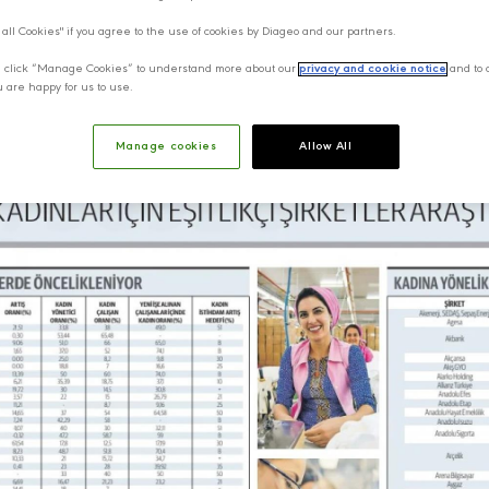
 all Cookies" if you agree to the use of cookies by Diageo and our partners.
y, click “Manage Cookies” to understand more about our
privacy and cookie notice
and to 
u are happy for us to use.
Manage cookies
Allow All