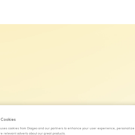
MARKALARIMIZ
SÜRDÜRÜLEBİLİRLİK
KARİYER
H
f Cookies
uses cookies from Diageo and our partners to enhance your user experience, personalize
e relevant adverts about our great products.