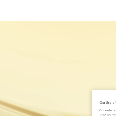
HAKKIMIZDA
Our Use o
Our website 
show you mor