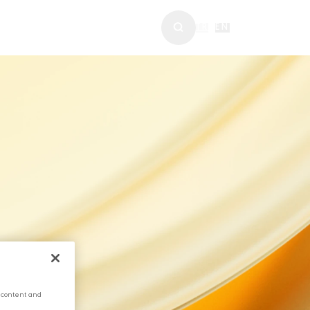
ABERLER & MEDYA
TR
|
EN
 content and