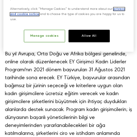
kadın girişimciye destek veren EY Türkiye; bu yıl da işini
Alternatively, click “Manage Cookies” to understand more about our
privacy
and cookie notice
and to choose the type of cookies you are happy for us to
büyütme hedefi, tutkusu ve potansiyeli olan kadın
use.
girişimcileri destekleyerek, girişimci kadınları uluslararası
pazarlarda etkin faaliyet göstermeye ve rekabet
Manage cookies
Allow All
etmeye hazırlamayı amaçlıyor.
Bu yıl Avrupa, Orta Doğu ve Afrika bölgesi genelinde,
online olarak düzenlenecek EY Girişimci Kadın Liderler
Programı'nın 2021 dönem başvuruları 31 Ağustos 2021
tarihinde sona erecek. EY Türkiye, başvurular arasından
bağımsız bir jürinin seçeceği ve kriterlere uygun olan
kadın girişimcilere ücretsiz eğitim verecek ve kadın
girişimcilere şirketlerini büyütmek için ihtiyaç duydukları
alanlarda destek sunacak. Program kadın girişimcilerin; iş
dünyasının başarılı yöneticilerinin bilgi ve
deneyimlerinden yararlanabilecekleri bir ağa
katılmalarına, şirketlerini ciro ve istihdam anlamında