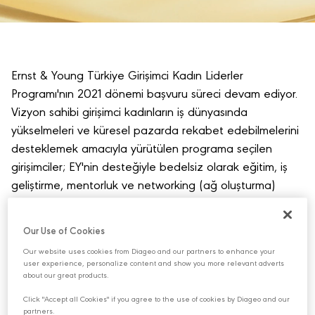
Ernst & Young Türkiye Girişimci Kadın Liderler
Programı'nın 2021 dönemi başvuru süreci devam ediyor.
Vizyon sahibi girişimci kadınların iş dünyasında
yükselmeleri ve küresel pazarda rekabet edebilmelerini
desteklemek amacıyla yürütülen programa seçilen
girişimciler; EY'nin desteğiyle bedelsiz olarak eğitim, iş
geliştirme, mentorluk ve networking (ağ oluşturma)
desteği alıyor.
Our Use of Cookies
Uluslararası denetim ve danışmanlık şirketi EY'nin küresel
çapta düzenlediği ve bu yıl 14'üncü yılını kutlayan
Our website uses cookies from Diageo and our partners to enhance your
user experience, personalize content and show you more relevant adverts
Girişimci Kadın Liderler Programı (EY Entrepreneurial
about our great products.
Winning Women Programı), Türkiye'de bu yıl beşinci kez
Click "Accept all Cookies" if you agree to the use of cookies by Diageo and our
düzenleniyor. Programın ilk dört yılında 40
partners.