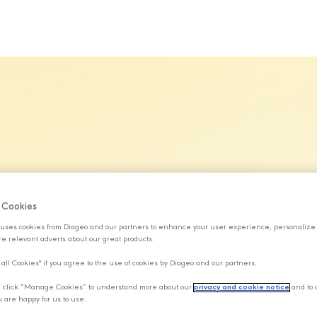
MARKALARIMIZ
SÜRDÜRÜLEBİLİRLİK
KARİYER
H
f Cookies
uses cookies from Diageo and our partners to enhance your user experience, personalize
e relevant adverts about our great products.
 all Cookies" if you agree to the use of cookies by Diageo and our partners.
y, click “Manage Cookies” to understand more about our
privacy and cookie notice
and to 
u are happy for us to use.