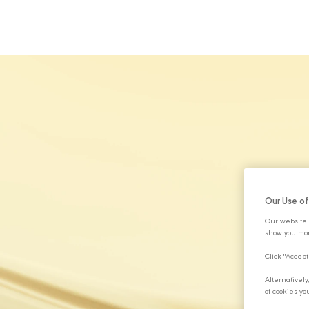
HAKKIMIZDA
Our Use o
Our website 
show you mor
Click "Accept
Alternativel
of cookies yo