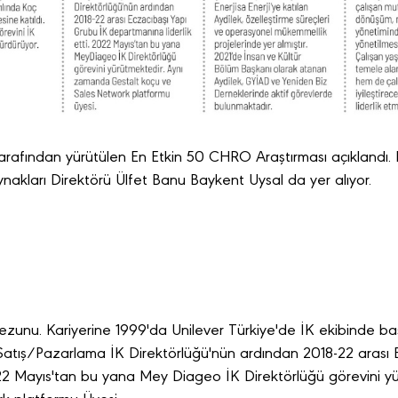
arafından yürütülen En Etkin 50 CHRO Araştırması açıklandı. En 
akları Direktörü Ülfet Banu Baykent Uysal da yer alıyor.
mezunu. Kariyerine 1999'da Unilever Türkiye'de İK ekibinde başl
tış/Pazarlama İK Direktörlüğü'nün ardından 2018-22 arası 
2022 Mayıs'tan bu yana Mey Diageo İK Direktörlüğü görevini 