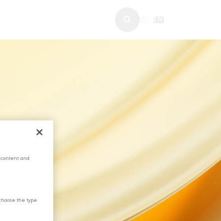
ABERLER & MEDYA
TR
|
EN
 content and
choose the type