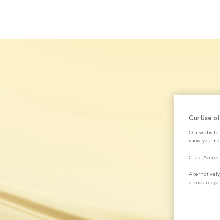
HAKKIMIZDA
Our Use o
Our website 
show you mor
Click "Accept
Alternativel
of cookies yo