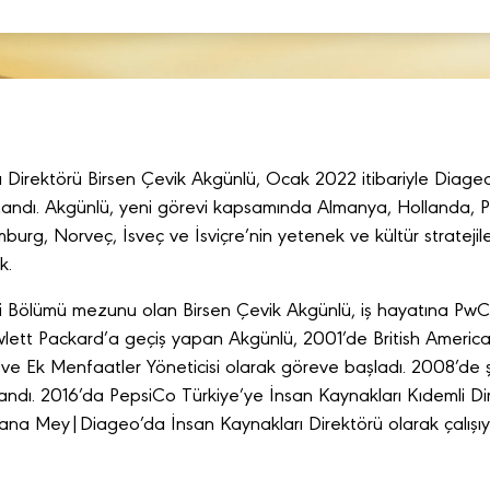
Direktörü Birsen Çevik Akgünlü, Ocak 2022 itibariyle Diage
tandı. Akgünlü, yeni görevi kapsamında Almanya, Hollanda, P
urg, Norveç, İsveç ve İsviçre’nin yetenek ve kültür stratejil
k.
i
Bölümü mezunu olan Birsen Çevik Akgünlü, iş hayatına PwC’
ewlett Packard’a geçiş yapan Akgünlü, 2001’de British Ameri
t ve Ek Menfaatler Yöneticisi olarak göreve başladı. 2008’de şi
tandı. 2016’da PepsiCo Türkiye’ye İnsan Kaynakları Kıdemli D
ana Mey|Diageo’da İnsan Kaynakları Direktörü olarak çalışı