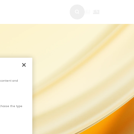
ABERLER & MEDYA
TR
|
EN
 content and
choose the type