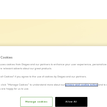
MARKALARIMIZ
SÜRDÜRÜLEBİLİRLİK
KARİYER
H
f Cookies
uses cookies from Diageo and our partners to enhance your user experience, personalize
e relevant adverts about our great products.
 all Cookies" if you agree to the use of cookies by Diageo and our partners.
y, click “Manage Cookies” to understand more about our
privacy and cookie notice
and to 
u are happy for us to use.
Manage cookies
Allow All