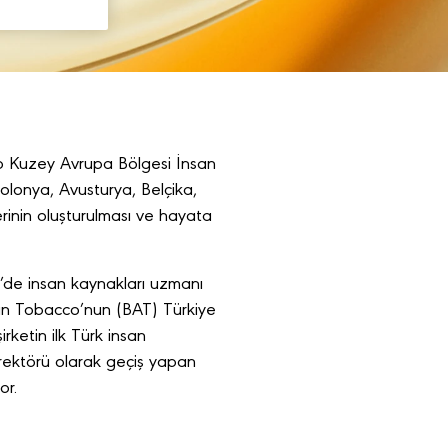
o Kuzey Avrupa Bölgesi İnsan
olonya, Avusturya, Belçika,
erinin oluşturulması ve hayata
de insan kaynakları uzmanı
can Tobacco’nun (BAT) Türkiye
rketin ilk Türk insan
irektörü olarak geçiş yapan
yor.