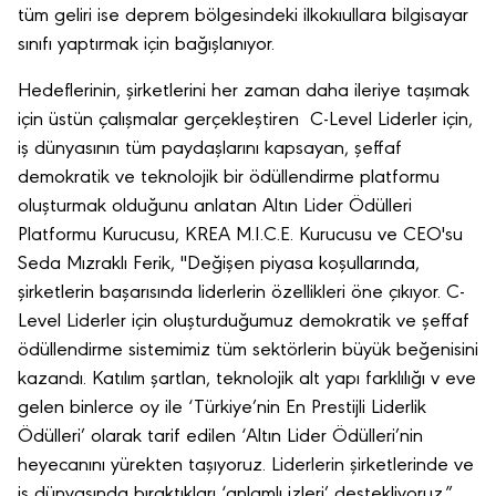
tüm geliri ise deprem bölgesindeki ilkokıullara bilgisayar
sınıfı yaptırmak için bağışlanıyor.
Hedeflerinin, şirketlerini her zaman daha ileriye taşımak
için üstün çalışmalar gerçekleştiren C-Level Liderler için,
iş dünyasının tüm paydaşlarını kapsayan, şeffaf
demokratik ve teknolojik bir ödüllendirme platformu
oluşturmak olduğunu anlatan Altın Lider Ödülleri
Platformu Kurucusu, KREA M.I.C.E. Kurucusu ve CEO'su
Seda Mızraklı Ferik, "Değişen piyasa koşullarında,
şirketlerin başarısında liderlerin özellikleri öne çıkıyor. C-
Level Liderler için oluşturduğumuz demokratik ve şeffaf
ödüllendirme sistemimiz tüm sektörlerin büyük beğenisini
kazandı. Katılım şartlan, teknolojik alt yapı farklılığı v eve
gelen binlerce oy ile ‘Türkiye’nin En Prestijli Liderlik
Ödülleri’ olarak tarif edilen ‘Altın Lider Ödülleri’nin
heyecanını yürekten taşıyoruz. Liderlerin şirketlerinde ve
iş dünyasında bıraktıkları ‘anlamlı izleri’ destekliyoruz.”