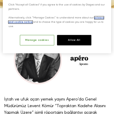
Click "Accept all Cookies" if you agree to the use of cookies by Diageo and our
partners.
Alternatively, click “Manage Cookies” to understand more about our
privacy
and cookie notice
and to choose the type of cookies you are happy for us to
use.
Manage cookies
Allow All
İştah ve ufuk açan yemek yayını Apero’da Genel
Müdürümüz Levent Kömür “Topraktan Kadehe Alasını
Yapmak Üzere” isimli röportajını bağlantıyı açarak