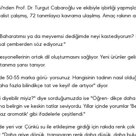
'nden Prof. Dr. Turgut Cabaroğlu ve ekibiyle işbirliği yapmışlar
nalist çalışmış, 72 tanımlayıcı kavrama ulaşılmış. Amaç rakının a
 "Baharatımsı ya da meyvemsi dediğimde neyi kastediyorum? 
usal çemberden söz ediyoruz."
yonellerinin ortak dil oluşturmasını sağlıyor. Yeni ürünler gel
 tanıma şansı tanıyor.
zde 50-55 marka görü- yorsunuz. Hangisinin tadının nasıl oldu
a fazla bilindikçe tat ve keyif de artıyor" diyor.
i diyebilir miyiz?" diye sorduğumuzda ise "Öğren- dikçe daha key
aha belirgin ve keskin tatlar seviyordu. Yıllar içinde yorumlar
z aromatik' gibi ifadelerle çeşitlendi."
de yeri var. Çünkü su ile etkileşime girdiği için rakıda renk ç
inar "Daha griye dönük, transparan renk daha düşük, daha bu