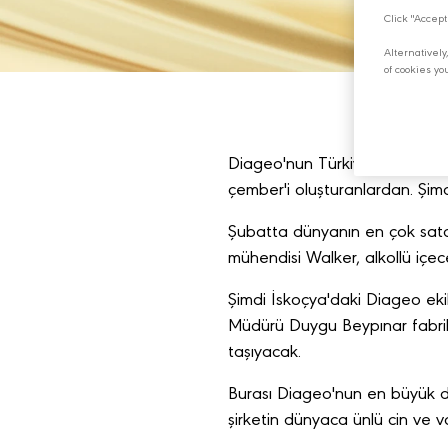
Click "Accept
Alternativel
of cookies yo
Diageo'nun Türkiye'den İskoçy
çember'i oluşturanlardan. Şimdi
Şubatta dünyanın en çok satan
mühendisi Walker, alkollü içece
Şimdi İskoçya'daki Diageo eki
Müdürü Duygu Beypınar fabrika
taşıyacak.
Burası Diageo'nun en büyük da
şirketin dünyaca ünlü cin ve vo