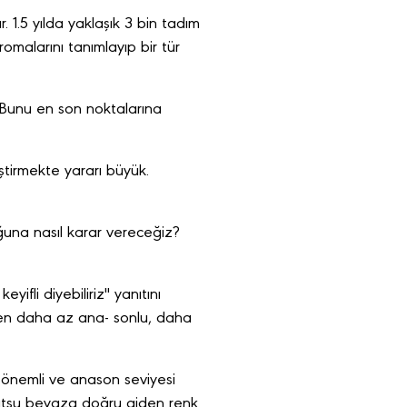
. 1.5 yılda yaklaşık 3 bin tadım
romalarını tanımlayıp bir tür
Bunu en son noktalarına
iştirmekte yararı büyük.
ğuna nasıl karar vereceğiz?
ifli diyebiliriz" yanıtını
 'Ben daha az ana- sonlu, daha
ok önemli ve anason seviyesi
lutsu beyaza doğru giden renk