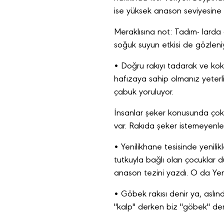
ise yüksek anason seviyesine i
Meraklısına not: Tadım- larda 
soğuk suyun etkisi de gözleniy
• Doğru rakıyı tadarak ve kokla
hafızaya sahip olmanız yeterli
çabuk yoruluyor.
İnsanlar şeker konusunda çok h
var. Rakıda şeker istemeyenler
• Yenilikhane tesisinde yenili
tutkuyla bağlı olan çocuklar dü
anason tezini yazdı. O da Yenil
• Göbek rakısı denir ya, aslın
"kalp" derken biz "göbek" dem