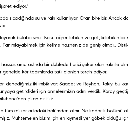
şaret ediyor."
oda sıcaklığında su ve rakı kullanılıyor. Oran bire bir. Ancak
or.
yarak bulabilirsiniz. Koku öğrenilebilen ve geliştirilebilen bir 
. Tanımlayabilmek için kelime hazneniz de geniş olmalı.. Disti
assas ama aslında bir dublede harici şeker olan rakı ile olma
 genelde kör tadımlarda tatlı olanları tercih ediyor.
kleri denediğimiz iki imbik var: Saadet ve Reyhan. Rakıyı bu k
nyaya getirdikleri için annelerimizin adını verdik. Koray geçtiği
ikhane’den çıkan bir fikir.
da tüm rakılar ortadaki bölümden alınır. Ne kadarlık bölümü ald
işiz. Muhtemelen bizim için en kıymetli yer göbek olduğu için