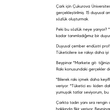
Çark için Çukurova Üniversitesi
gerçekleştirilmiş. 15 duyusal a
sözlük oluşturmak.
Peki bu sözlük neye yarıyor?
kadar tanımladığımız bir duy
Duyusal çember endüstri profes
Tüketicilere ise rakıyı daha iyi
Beypinar "Markete git- tiğini
Rakı konusundaki gerçekler dah
"Bilerek rakı içmek daha keyifl
veriyor: "Tüketici es- kiden d
yumuşak tatlar seviyorum, bu a
Çarkta tadın yanı sıra rengin 
hakkında fikir veriyor. Beyp