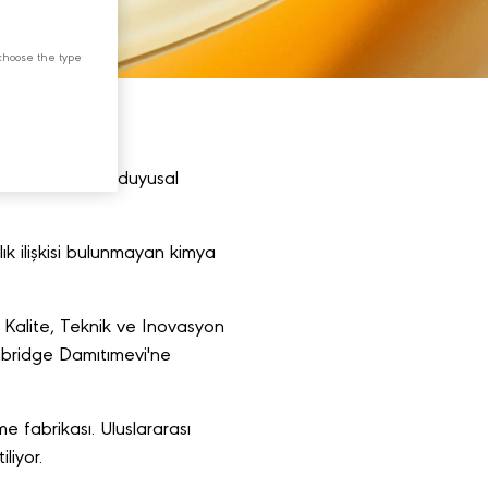
choose the type
a tahtası olan 'duyusal
k ilişkisi bulunmayan kimya
 Kalite, Teknik ve Inovasyon
nbridge Damıtımevi'ne
 fabrikası. Uluslararası
liyor.