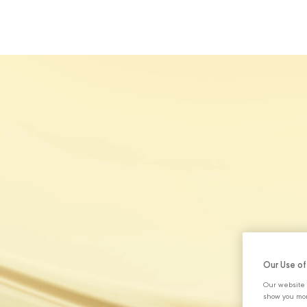
HAKKIMIZDA
Our Use o
Our website 
show you mor