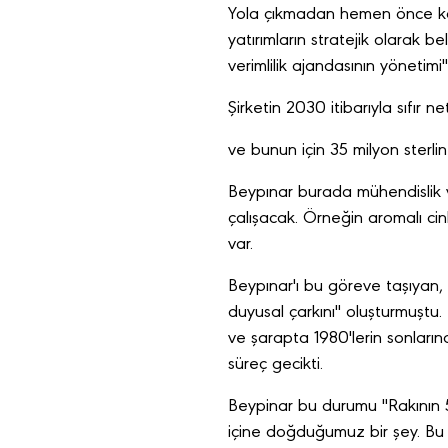
Yola çıkmadan hemen önce konu
yatırımların stratejik olarak b
verimlilik ajandasının yönetimi"
Şirketin 2030 itibarıyla sıfır n
ve bunun için 35 milyon sterlin
Beypınar burada mühendislik ve 
çalışacak. Örneğin aromalı cinl
var.
Beypınar'ı bu göreve taşıyan, T
duyusal çarkını" oluşturmuştu. 
ve şarapta 1980'lerin sonların
süreç gecikti.
Beypinar bu durumu "Rakının 50
içine doğduğumuz bir şey. Bu y