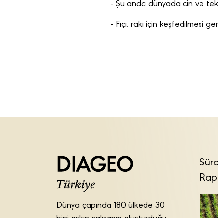
- Şu anda dünyada cin ve tekila
- Fıçı, rakı için keşfedilmesi ge
Sürd
Rap
Dünya çapında 180 ülkede 30