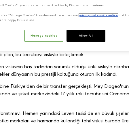
 all Cookies" if you agree to the use of cookies by Diageo and our partners.
y, click “Manage Cookies” to understand more about our
privacy and cookie notice
and to 
u are happy for us to use.
Manage cookies
Allow All
a'ya yeni transferi Duygu Beypınar rakı tadımında bir sıçram
 plan, bu tecrübeyi viskiyle birleştirmek.
 viskisinin baş tadından sorumlu olduğu ünlü viskiyle akrabalı
kler dünyasının bu prestijli koltuğuna oturan ilk kadındı.
bine Türkiye'den de bir transfer gerçekleşti. Mey Diageo'nun
da ve şirket merkezindeki 17 yıllık rakı tecrübesini Camero
mıtımevi. Hemen yanındaki Leven tesisi de en büyük şişeleme
tka markaları ve harmanda kullandığı tahıl viskisi burada üreti