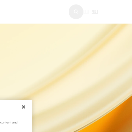
ABERLER & MEDYA
TR
|
EN
 content and