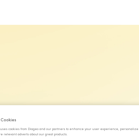
MARKALARIMIZ
SÜRDÜRÜLEBİLİRLİK
KARİYER
H
f Cookies
uses cookies from Diageo and our partners to enhance your user experience, personalize
e relevant adverts about our great products.