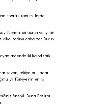
 daha sonraki tadum- larda
şey. Normal bir burun ve iyi bir
le alkol tadımı daha zor. Burun
yan arasında iki kalori fark
adar seven, rakiya bu kadar
miz yıl Türkiye'nin en iyi
ığınız önemli. Buna Batılılar
.