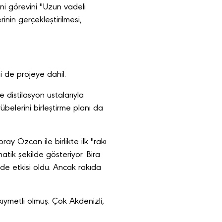
i görevini "Uzun vadeli
inin gerçekleştirilmesi,
si de projeye dahil.
e distilasyon ustalarıyla
übelerini birleştirme planı da
ay Özcan ile birlikte ilk "rakı
matik şekilde gösteriyor. Bira
nde etkisi oldu. Ancak rakıda
ıymetli olmuş. Çok Akdenizli,
.