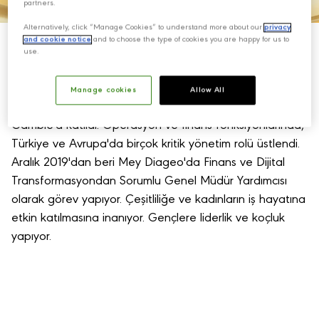
partners.
Alternatively, click “Manage Cookies” to understand more about our
privacy
and cookie notice
and to choose the type of cookies you are happy for us to
use.
Özlem Yeşildere, profesyonel hayatına yönetim
Manage cookies
Allow All
danışmanı olarak başladı. 1994 yılında Procter &
Gamble'a katıldı. Operasyon ve finans fonksiyonlarında,
Türkiye ve Avrupa'da birçok kritik yönetim rolü üstlendi.
Aralık 2019'dan beri Mey Diageo'da Finans ve Dijital
Transformasyondan Sorumlu Genel Müdür Yardımcısı
olarak görev yapıyor. Çeşitliliğe ve kadınların iş hayatına
etkin katılmasına inanıyor. Gençlere liderlik ve koçluk
yapıyor.