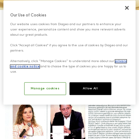
Our Use of Cookies
Our website uses cookies from Diageo and our partners to enhance your
user experience, personalize content and show you more relevant adverts
about our great products.
Click "Accept all Cookies" if you agree to the use of cookies by Diageo and our
partners.
Alternatively, click “Manage Cookies” to understand more about our
privacy
and cookie notice
and to choose the type of cookies you are happy for us to
use.
Manage cookies
Allow All