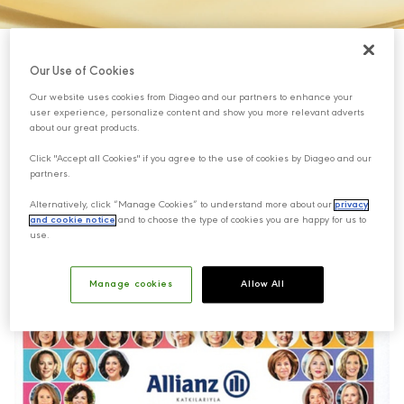
Our Use of Cookies
Our website uses cookies from Diageo and our partners to enhance your
user experience, personalize content and show you more relevant adverts
about our great products.
Click "Accept all Cookies" if you agree to the use of cookies by Diageo and our
partners.
Alternatively, click “Manage Cookies” to understand more about our
privacy
and cookie notice
and to choose the type of cookies you are happy for us to
use.
Manage cookies
Allow All