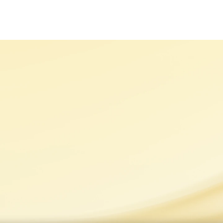
MARKALARIMIZ
SÜRDÜRÜLEBİLİRLİK
KARİYER
H