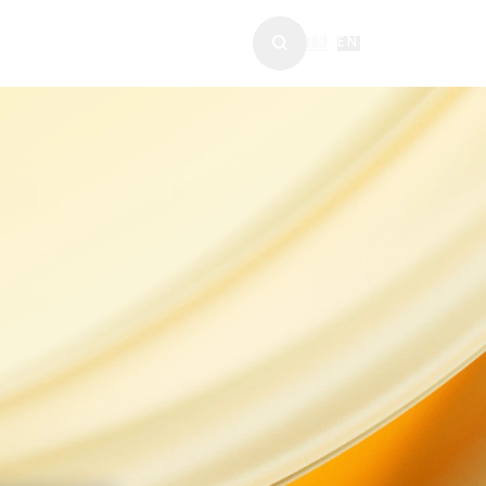
ABERLER & MEDYA
TR
|
EN