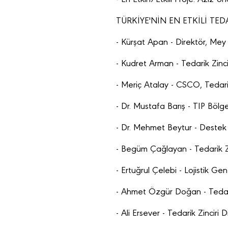
TÜRKİYE'NİN EN ETKİLİ TED
- Kürşat Apan - Direktör, Me
- Kudret Arman - Tedarik Zinci
- Meriç Atalay - CSCO, Tedar
- Dr. Mustafa Barış - TIP Bölg
- Dr. Mehmet Beytur - Destek
- Begüm Çağlayan - Tedarik Zi
- Ertuğrul Çelebi - Lojistik G
- Ahmet Özgür Doğan - Tedarik
- Ali Ersever - Tedarik Zinciri 