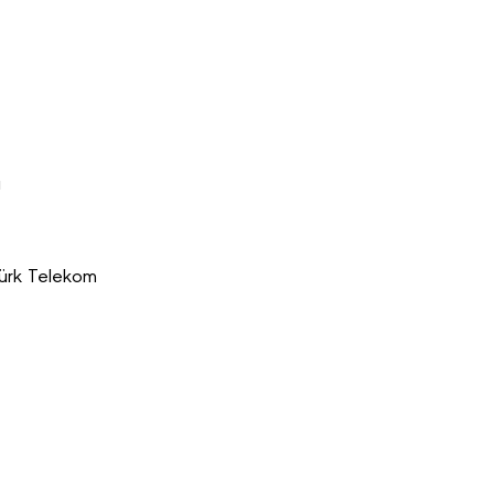
ı
Türk Telekom