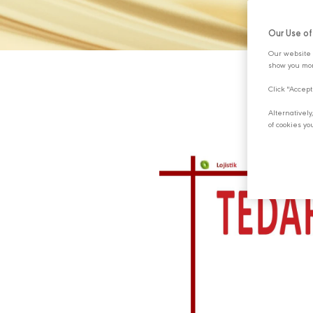
Our Use o
Our website 
show you mor
Click "Accept
Alternativel
of cookies yo