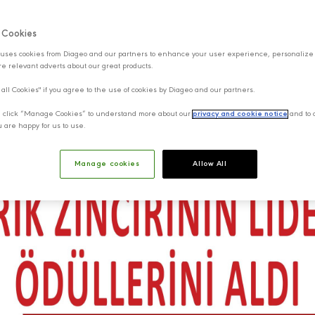
f Cookies
uses cookies from Diageo and our partners to enhance your user experience, personalize
e relevant adverts about our great products.
 all Cookies" if you agree to the use of cookies by Diageo and our partners.
y, click “Manage Cookies” to understand more about our
privacy and cookie notice
and to 
u are happy for us to use.
Manage cookies
Allow All