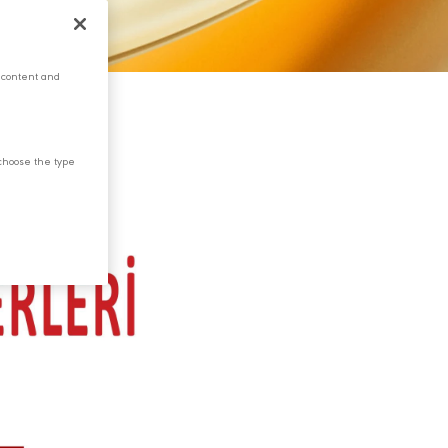
 content and
choose the type