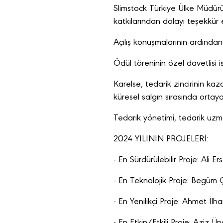
Slimstock Türkiye Ülke Müdürü
katkılarından dolayı teşekkür e
Açılış konuşmalarının ardından 
Ödül töreninin özel davetlis
Karelse, tedarik zincirinin kaz
küresel salgın sırasında ortaya 
Tedarik yönetimi, tedarik uzm
2024 YILININ PROJELERİ:
- En Sürdürülebilir Proje: Ali E
- En Teknolojik Proje: Begüm
- En Yenilikçi Proje: Ahmet İl
- En Etkin/Etkili Proje: Aziz Ün