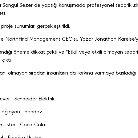
 Songül Sezer de yaptığı konuşmada profesyonel tedarik zinci
tti.
proje sunumları gerçekleştirildi.
i ise NorthFind Management CEO'su Yazar Jonathon Karelse'y
andığı öneme dikkat çekti ve "Etkili veya etkili olmayan tedarik
çıktı.
anı olmayan sıradan insanların da farkına varmaya başladığı b
rsever - Schneider Elektrik
 Çağlayan - Sandoz
ham İster - Coca-Cola
al - Enerjisa Üretim