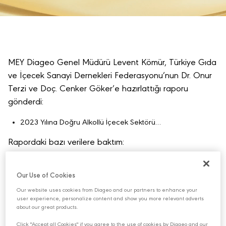
MEY Diageo Genel Müdürü Levent Kömür, Türkiye Gıda
ve İçecek Sanayi Dernekleri Federasyonu’nun Dr. Onur
Terzi ve Doç. Cenker Göker’e hazırlattığı raporu
gönderdi:
2023 Yılına Doğru Alkollü İçecek Sektörü…
Rapordaki bazı verilere baktım:
2004 yılında Türkiye’de 66 alkollü içecek üreticisi vardı.
2019’da üretici sayısı 249’a çıktı.
Our Use of Cookies
Türkiye’de bira üreten 19 şirket var.
Our website uses cookies from Diageo and our partners to enhance your
16 distile alkollü içecek üreticisi faaliyet gösteriyor.
user experience, personalize content and show you more relevant adverts
214 de şarap üreten şirket var.
about our great products.
Click "Accept all Cookies" if you agree to the use of cookies by Diageo and our