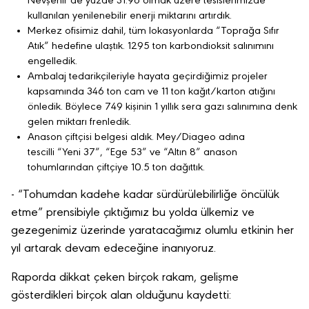
Nevşehir’de yüzde 31.96 olmak üzere tesislerimizde
kullanılan yenilenebilir enerji miktarını artırdık.
Merkez ofisimiz dahil, tüm lokasyonlarda “Toprağa Sıfır
Atık” hedefine ulaştık. 1295 ton karbondioksit salınımını
engelledik.
Ambalaj tedarikçileriyle hayata geçirdiğimiz projeler
kapsamında 346 ton cam ve 11 ton kağıt/karton atığını
önledik. Böylece 749 kişinin 1 yıllık sera gazı salınımına denk
gelen miktarı frenledik.
Anason çiftçisi belgesi aldık. Mey/Diageo adına
tescilli “Yeni 37”, “Ege 53” ve “Altın 8” anason
tohumlarından çiftçiye 10.5 ton dağıttık.
- “Tohumdan kadehe kadar sürdürülebilirliğe öncülük
etme” prensibiyle çıktığımız bu yolda ülkemiz ve
gezegenimiz üzerinde yaratacağımız olumlu etkinin her
yıl artarak devam edeceğine inanıyoruz.
Raporda dikkat çeken birçok rakam, gelişme
gösterdikleri birçok alan olduğunu kaydetti: