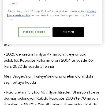
Levent Kömür, rapordaki kapasite bölümüne dikkat
partners.
çekti:
Alternatively, click “Manage Cookies” to understand more about our
privacy
and cookie notice
and to choose the type of cookies you are happy for us to
- 2004 yılında Türkiye’de tüm alkollü içkilerin üretim
use.
kapasitesi 1.3 milyar litreydi. 2004-2022 döneminde
kapasite yüzde 42 arttı. 2 milyar litreye çıktı.
Manage cookies
Allow All
2004’te 946 milyon litre alkollü içki üretildiğine işaret
etti:
- 2020’de üretim 1 milyar 47 milyon litreyi ancak
bulabildi. Kapasite kullanım oranı 2004’te yüzde 65
iken, 2022’de yüzde 51’e indi.
Mey Diageo’nun Türkiye’deki ana üretim alanındaki
seyri ortaya koydu:
- Rakı üretimi 15 yılda 46 milyon litreden 31 milyon litreye
düşmüş bulunuyor. Rakıda kapasite 2004’te 70 milyon
litre iken, 2019-2020’de 90 milyon litreyi buldu. Rakıda