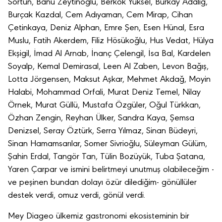
Sortun, Banu Zeytinoğlu, Berkok Yüksel, Burkay Adalığ,
Burçak Kazdal, Cem Adıyaman, Cem Mirap, Cihan
Çetinkaya, Deniz Alphan, Emre Şen, Esen Hünal, Esra
Muslu, Fatih Akerdem, Filiz Hösükoğlu, Hus Vedat, Hülya
Ekşigil, İmad Al Arnab, İnanç Çelengil, İsa Bal, Kardelen
Soyalp, Kemal Demirasal, Leen Al Zaben, Levon Bağış,
Lotta Jörgensen, Maksut Aşkar, Mehmet Akdağ, Moyin
Halabi, Mohammad Orfali, Murat Deniz Temel, Nilay
Örnek, Murat Güllü, Mustafa Özgüler, Oğul Türkkan,
Özhan Zengin, Reyhan Ülker, Sandra Kaya, Şemsa
Denizsel, Seray Öztürk, Serra Yılmaz, Sinan Büdeyri,
Sinan Hamamsarılar, Somer Sivrioğlu, Süleyman Gülüm,
Şahin Erdal, Tangör Tan, Tülin Bozüyük, Tuba Şatana,
Yaren Çarpar ve ismini belirtmeyi unutmuş olabileceğim -
ve peşinen bundan dolayı özür dilediğim- gönüllüler
destek verdi, omuz verdi, gönül verdi.
Mey Diageo ülkemiz gastronomi ekosisteminin bir