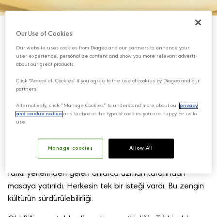
Our Use of Cookies
Our website uses cookies from Diageo and our partners to enhance your
user experience, personalize content and show you more relevant adverts
Geçtiğimiz günlerde ülkemiz değerlerinin tanıtımını yeni
about our great products.
bir seviyeye taşıyan, çok farklı bir etkinliğe katılma
Click "Accept all Cookies" if you agree to the use of cookies by Diageo and our
imkanı buldum. Etkinliğin ismi, Cradle of Food, yani
partners.
'Yemeğin Beşiği'. Düzenlenen etkinlikte, 6 Şubat 2023
Alternatively, click “Manage Cookies” to understand more about our
privacy
günü, sabaha karşı art arda meydana gelen
and cookie notice
and to choose the type of cookies you are happy for us to
depremlerle ağır hasar gören, hepimizi eksilten, yasa
use.
boğan, medeniyetlerin beşiği olarak anılan Hatay gibi,
Gaziantep, Kahramanmaraş, Şanlıurfa gibi şehirlerin
Manage cookies
Allow All
zengin mutfak kültürleri konuşuldu, tanıtıldı, dünyanın
farklı yerlerinden gelen onlarca uzman tarafından
masaya yatırıldı. Herkesin tek bir isteği vardı: Bu zengin
kültürün sürdürülebilirliği.