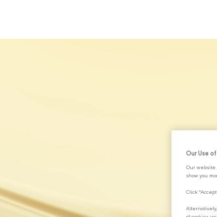
HAKKIMIZDA
Our Use o
Our website 
show you mor
Click "Accept
Alternativel