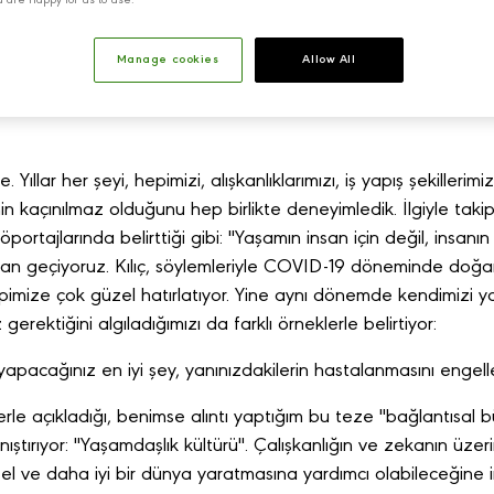
u are happy for us to use.
Manage cookies
Allow All
 Yıllar her şeyi, hepimizi, alışkanlıklarımızı, iş yapış şekillerimiz
açınılmaz olduğunu hep birlikte deneyimledik. İlgiyle takip et
 röportajlarında belirttiği gibi: "Yaşamın insan için değil, insa
rdan geçiyoruz. Kılıç, söylemleriyle COVID-19 döneminde doğa
 hepimize çok güzel hatırlatıyor. Yine aynı dönemde kendimizi
rektiğini algıladığımızı da farklı örneklerle belirtiyor:
apacağınız en iyi şey, yanınızdakilerin hastalanmasını engel
lerle açıkladığı, benimse alıntı yaptığım bu teze "bağlantısal 
ştırıyor: "Yaşamdaşlık kültürü". Çalışkanlığın ve zekanın üzerine
el ve daha iyi bir dünya yaratmasına yardımcı olabileceğine