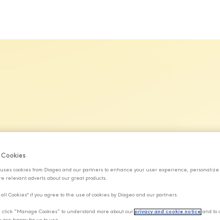
MARKALARIMIZ
SÜRDÜRÜLEBİLİRLİK
KARİYER
H
f Cookies
uses cookies from Diageo and our partners to enhance your user experience, personalize
e relevant adverts about our great products.
 all Cookies" if you agree to the use of cookies by Diageo and our partners.
y, click “Manage Cookies” to understand more about our
privacy and cookie notice
and to 