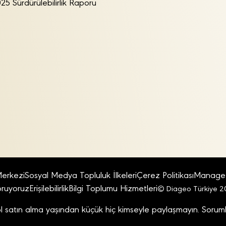
25 Sürdürülebilirlik Raporu
Merkezi
Sosyal Medya Topluluk İlkeleri
Çerez Politikası
Manage 
Koruyoruz
Erişilebilirlik
Bilgi Toplumu Hizmetleri
© Diageo Türkiye 20
l satın alma yaşından küçük hiç kimseyle paylaşmayın. Soruml