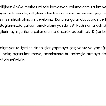
rdiğimiz Ar-Ge merkezimizde inovasyon çalışmalarımıza hız ve
ahyar bölgesinde, çiftçilerin damlama sulama sistemine geçmes
zın sendikalı olmasını verebiliriz. Bununla gurur duyuyoruz v
 Bağlarımızda çalışan emekçilerin yüzde 98'i kadın ama aslın
lerin aynı şartlarla çalışmalarına öncülük edebilmek. Diğer bir 
şmıyoruz, içimize sinen işler yapmaya çalışıyoruz ve yaptığım
bu bakış açısını korumaya, adımlarımızı bu anlayışla atmaya
ya" da mümkün...