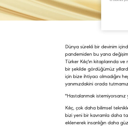
of cookies yo
Dünya sürekli bir devinim içinde.
pandemiden bu yana değişimin k
Türker Kılıç'ın kitaplarında ve
bir şekilde gördüğümüz yılla
için bize ihtiyacı olmadığını
yanımızdakini orada tutmamız ge
"Hastalanmak istemiyorsanız y
Kılıç, çok daha bilimsel teknik
bizi yeni bir kavramla daha tanı
eklenerek insanlığın daha güz