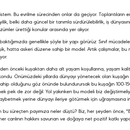
istem. Bu evrilme sürecinden onlar da geçiyor. Toplantıların en
 iyilik, belki daha güncel bir tanımla sürdürülebilirlik, iş dünyas
zümler ürettiği konular arasında yer alıyor.
baktığımızda genellikle şöyle bir yapı görürüz: Sınıf mücadele
şik, hatta askeri düzene sahip bir model. Artık çalışmalar, bu 
yor.
nden önceki kuşaktan daha alt yaşam koşullarına, yaşam kalite
 kondu. Önümüzdeki yıllarda dünyayı yönetecek olan kuşağın
e sahip olduğunu göz önünde bulundurursak bu kuşağın 100-150 
ek pek de zor değil. Yol yakınken bu modeli biz değiştirmeliy
ybetmek yerine dünyayı ileriye götürmek için uğraşmasına i
m bu süreçten payımıza neler düştü? Biz, her şeyden önce, "
er canlının hakkını savunan ve doğaya net pozitif katkı yap