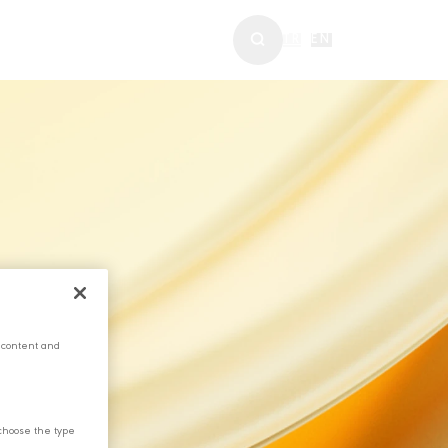
ABERLER & MEDYA
TR
|
EN
 content and
choose the type