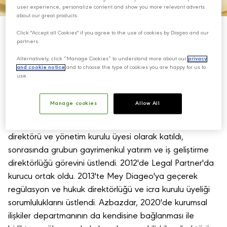
user experience, personalize content and show you more relevant adverts
about our great products.
Click "Accept all Cookies" if you agree to the use of cookies by Diageo and our
partners.
Alternatively, click “Manage Cookies” to understand more about our
privacy
Ankara Üniversitesi Hukuk Fakültesi mezunu olan
and cookie notice
and to choose the type of cookies you are happy for us to
Meltem Azbazdar, kariyerine Fox&Gibbons İstanbul
use.
ofisinde başladı.
Manage cookies
Allow All
1999'da Hergüner, Bilgen&Özeke Avukatlık Ortaklığı'na
geçti. 2005'te Carrefour Grup Türkiye'ye hukuk
direktörü ve yönetim kurulu üyesi olarak katıldı,
sonrasında grubun gayrimenkul yatırım ve iş geliştirme
direktörlüğü görevini üstlendi. 2012'de Legal Partner'da
kurucu ortak oldu. 2013'te Mey Diageo'ya geçerek
regülasyon ve hukuk direktörlüğü ve icra kurulu üyeliği
sorumluluklarını üstlendi. Azbazdar, 2020'de kurumsal
ilişkiler departmanının da kendisine bağlanması ile