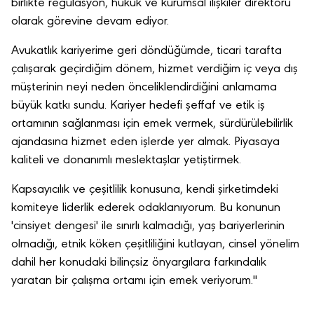
birlikte regülasyon, hukuk ve kurumsal ilişkiler direktörü
olarak görevine devam ediyor.
Avukatlık kariyerime geri döndüğümde, ticari tarafta
çalışarak geçirdiğim dönem, hizmet verdiğim iç veya dış
müşterinin neyi neden önceliklendirdiğini anlamama
büyük katkı sundu. Kariyer hedefi şeffaf ve etik iş
ortamının sağlanması için emek vermek, sürdürülebilirlik
ajandasına hizmet eden işlerde yer almak. Piyasaya
kaliteli ve donanımlı meslektaşlar yetiştirmek.
Kapsayıcılık ve çeşitlilik konusuna, kendi şirketimdeki
komiteye liderlik ederek odaklanıyorum. Bu konunun
'cinsiyet dengesi' ile sınırlı kalmadığı, yaş bariyerlerinin
olmadığı, etnik köken çeşitliliğini kutlayan, cinsel yönelim
dahil her konudaki bilinçsiz önyargılara farkındalık
yaratan bir çalışma ortamı için emek veriyorum."