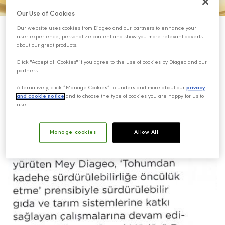
Our Use of Cookies
Our website uses cookies from Diageo and our partners to enhance your
user experience, personalize content and show you more relevant adverts
about our great products.
Click "Accept all Cookies" if you agree to the use of cookies by Diageo and our
partners.
Alternatively, click “Manage Cookies” to understand more about our
privacy
and cookie notice
and to choose the type of cookies you are happy for us to
use.
Manage cookies
Allow All