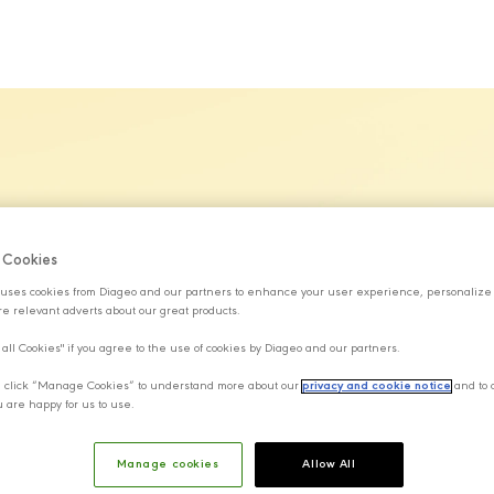
MARKALARIMIZ
SÜRDÜRÜLEBİLİRLİK
KARİYER
H
f Cookies
uses cookies from Diageo and our partners to enhance your user experience, personalize
e relevant adverts about our great products.
 all Cookies" if you agree to the use of cookies by Diageo and our partners.
y, click “Manage Cookies” to understand more about our
privacy and cookie notice
and to 
u are happy for us to use.
Manage cookies
Allow All