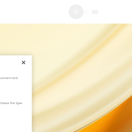
ABERLER & MEDYA
TR
|
EN
 content and
choose the type