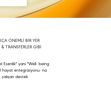
UKÇA ÖNEMLİ BİR YER
 & TRANSFERLER GİBİ
l Esenlik" yani "Well- being:
özel hayat entegrasyonu- na
k, çalışan destek