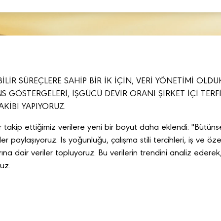
İLİR SÜREÇLERE SAHİP BİR İK İÇİN, VERİ YÖNETİMİ OLD
S GÖSTERGELERİ, İŞGÜCÜ DEVİR ORANI ŞİRKET İÇİ TERFİ
AKİBİ YAPIYORUZ.
takip ettiğimiz verilere yeni bir boyut daha eklendi: "Bütünse
er paylaşıyoruz. Is yoğunluğu, çalışma stili tercihleri, iş ve 
rına dair veriler topluyoruz. Bu verilerin trendini analiz edere
uz.