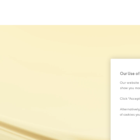
HAKKIMIZDA
Our Use o
Our website 
show you mor
Click "Accept
Alternativel
of cookies yo