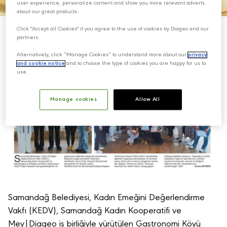
user experience, personalize content and show you more relevant adverts
about our great products.
Click "Accept all Cookies" if you agree to the use of cookies by Diageo and our
partners.
Alternatively, click “Manage Cookies” to understand more about our
privacy
and cookie notice
and to choose the type of cookies you are happy for us to
use.
Manage cookies
Allow All
Samandağ Belediyesi, Kadın Emeğini Değerlendirme
Vakfı (KEDV), Samandağ Kadın Kooperatifi ve
Mey|Diageo iş birliğiyle yürütülen Gastronomi Köyü