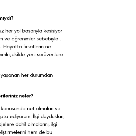
 mıydı?
 her yol başarıyla kesişiyor
im ve öğrenimler sebebiyle…
 Hayatta fırsatların ne
ımlı şekilde yeni serüvenlere
e yaşanan her durumdan
rileriniz neler?
ri konusunda net olmaları ve
pta ediyorum. İlgi duydukları,
elere dahil olmalarını, ilgi
liştirmelerini hem de bu