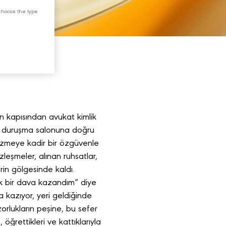
choose the type
in kapısından avukat kimlik
ndan duruşma salonuna doğru
özmeye kadir bir özgüvenle
leşmeler, alınan ruhsatlar,
in gölgesinde kaldı.
k bir dava kazandım” diye
 kazıyor, yeri geldiğinde
zorlukların peşine, bu sefer
ğrettikleri ve kattıklarıyla