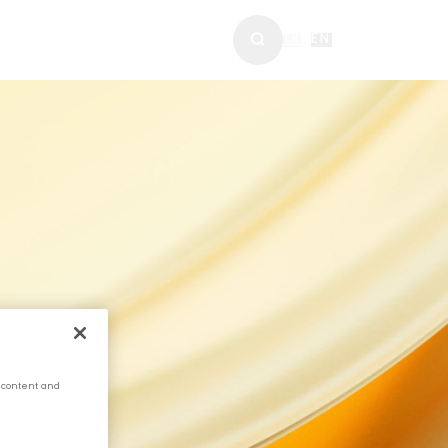
ABERLER & MEDYA
TR
|
EN
 content and