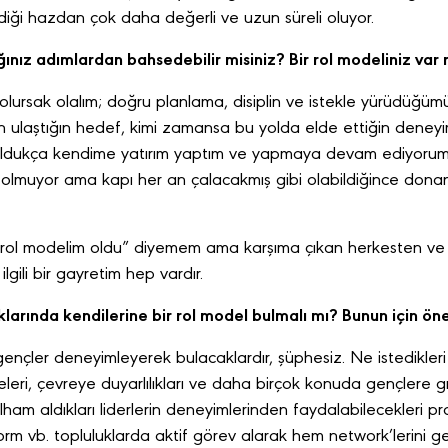
diği hazdan çok daha değerli ve uzun süreli oluyor.
ğınız adımlardan bahsedebilir misiniz? Bir rol modeliniz var
ursak olalım; doğru planlama, disiplin ve istekle yürüdüğümüz
 ulaştığın hedef, kimi zamansa bu yolda elde ettiğin deney
n oldukça kendime yatırım yaptım ve yapmaya devam ediyorum.
 olmuyor ama kapı her an çalacakmış gibi olabildiğince donan
r rol modelim oldu” diyemem ama karşıma çıkan herkesten v
lgili bir gayretim hep vardır.
klarında kendilerine bir rol model bulmalı mı? Bunun için öne
ne gençler deneyimleyerek bulacaklardır, şüphesiz. Ne istedikle
meleri, çevreye duyarlılıkları ve daha birçok konuda gençlere gı
lham aldıkları liderlerin deneyimlerinden faydalabilecekleri proj
orm vb. topluluklarda aktif görev alarak hem network’lerini ge