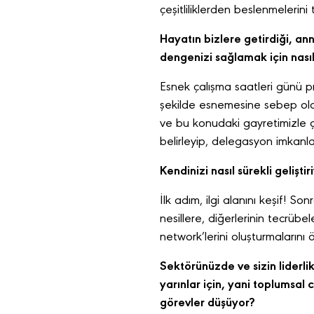
çeşitliliklerden beslenmelerini
Hayatın bizlere getirdiği, ann
dengenizi sağlamak için nasıl 
Esnek çalışma saatleri günü p
şekilde esnemesine sebep old
ve bu konudaki gayretimizle 
belirleyip, delegasyon imkanl
Kendinizi nasıl sürekli gelişt
İlk adım, ilgi alanını keşif! 
nesillere, diğerlerinin tecrübel
network’lerini oluşturmalarını
Sektörünüzde ve sizin liderl
yarınlar için, yani toplumsal 
görevler düşüyor?