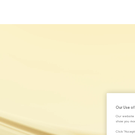
HAKKIMIZDA
Our Use o
Our website 
show you mor
Click "Accept