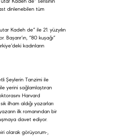
Tutar Kadeh de” serisinin
st dinlenebilen tüm
utar Kadeh de” ile 21. yüzyılın
. Başarır’ın, “80 kuşağı”
rkiye’deki kadınların
i Şeylerin Tanzimi ile
ile yerini sağlamlaştıran
oktorasını Harvard
k ilham aldığı yazarları
yazarın ilk romanından bir
nışmaya davet ediyor.
ri olarak görüyorum-,