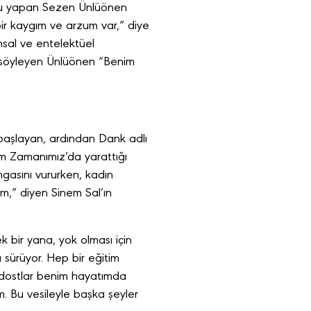
unu yapan Sezen Ünlüönen
bir kaygım ve arzum var,” diye
sal ve entelektüel
u söyleyen Ünlüönen “Benim
başlayan, ardından Dank adlı
im Zamanımız’da yarattığı
mgasını vururken, kadın
m,” diyen Sinem Sal’ın
 bir yana, yok olması için
 sürüyor. Hep bir eğitim
r, dostlar benim hayatımda
. Bu vesileyle başka şeyler