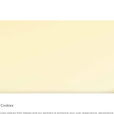
MARKALARIMIZ
SÜRDÜRÜLEBİLİRLİK
KARİYER
H
f Cookies
uses cookies from Diageo and our partners to enhance your user experience, personalize