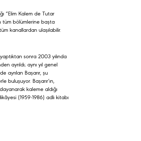
ığı “Elim Kalem de Tutar
in tüm bölümlerine başta
 kanallardan ulaşılabilir.
u yaptıktan sonra 2003 yılında
en ayrıldı; aynı yıl genel
e ayrılan Başarır, şu
le buluşuyor. Başarır’ın,
 dayanarak kaleme aldığı
âyesi (1959-1986) adlı kitabı