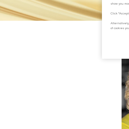
show you mor
Click "Accept
Alternativel
of cookies yo