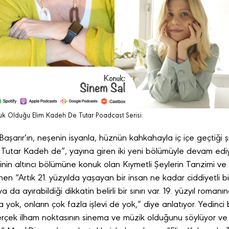
uk Olduğu Elim Kadeh De Tutar Poadcast Serisi
şarır’ın, neşenin isyanla, hüznün kahkahayla iç içe geçtiği şık
 Tutar Kadeh de”, yayına giren iki yeni bölümüyle devam edi
rinin altıncı bölümüne konuk olan Kıymetli Şeylerin Tanzimi ve 
n “Artık 21. yüzyılda yaşayan bir insan ne kadar ciddiyetli b
ya da ayırabildiği dikkatin belirli bir sınırı var. 19. yüzyıl roma
a yok, onların çok fazla işlevi de yok,” diye anlatıyor. Yedinci
rçek ilham noktasının sinema ve müzik olduğunu söylüyor ve e