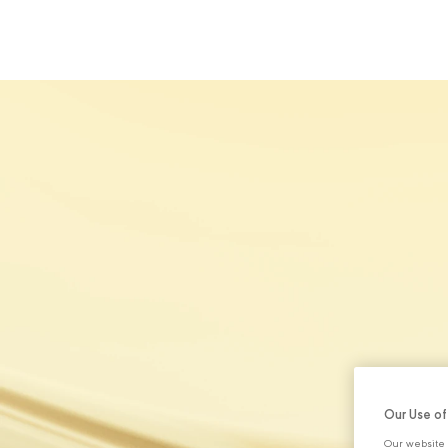
HAKKIMIZDA
Our Use o
Our website 