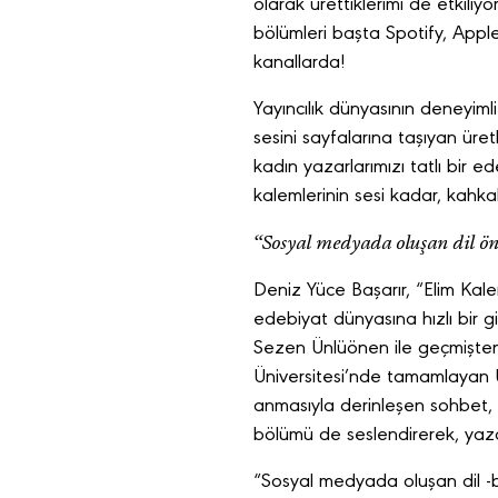
olarak ürettiklerimi de etkili
bölümleri başta Spotify, App
kanallarda!
Yayıncılık dünyasının deneyiml
sesini sayfalarına taşıyan üre
kadın yazarlarımızı tatlı bir e
kalemlerinin sesi kadar, kahk
“Sosyal medyada oluşan dil ö
Deniz Yüce Başarır, “Elim Kale
edebiyat dünyasına hızlı bir gi
Sezen Ünlüönen ile geçmişten 
Üniversitesi’nde tamamlayan Ün
anmasıyla derinleşen sohbet, 
bölümü de seslendirerek, yaza
“Sosyal medyada oluşan dil -