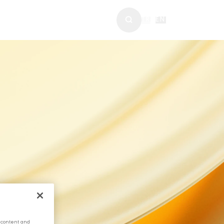
ABERLER & MEDYA
TR
|
EN
 content and