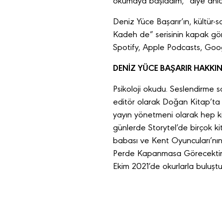
okumaya başladım,” diye anlat
Deniz Yüce Başarır’ın, kültür-
Kadeh de” serisinin kapak görs
Spotify, Apple Podcasts, Goog
DENİZ YÜCE BAŞARIR HAKKI
Psikoloji okudu. Seslendirme s
editör olarak Doğan Kitap’ta y
yayın yönetmeni olarak hep ki
günlerde Storytel’de birçok kit
babası ve Kent Oyuncuları’nı
Perde Kapanmasa Görecektiniz,
Ekim 2021’de okurlarla buluştu