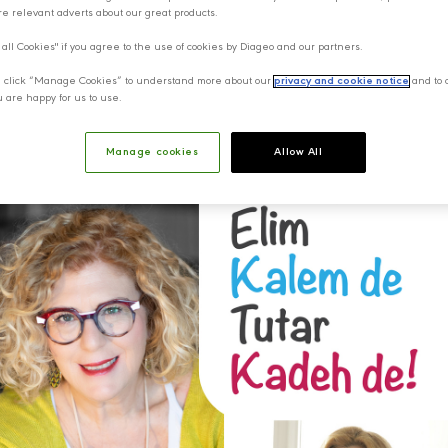
e relevant adverts about our great products.
 all Cookies" if you agree to the use of cookies by Diageo and our partners.
y, click “Manage Cookies” to understand more about our
privacy and cookie notice
and to 
u are happy for us to use.
Manage cookies
Allow All