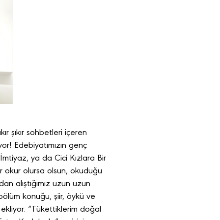
ır şıkır sohbetleri içeren
yor! Edebiyatımızın genç
İmtiyaz, ya da Cici Kızlara Bir
ir okur olursa olsun, okuduğu
nından alıştığımız uzun uzun
 bölüm konuğu, şiir, öykü ve
kliyor: “Tükettiklerim doğal