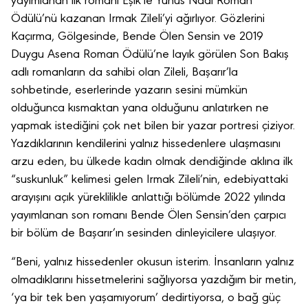
yayımlanan ilk romanı Eşik’le Yunus Nadi Roman
Ödülü’nü kazanan Irmak Zileli’yi ağırlıyor. Gözlerini
Kaçırma, Gölgesinde, Bende Ölen Sensin ve 2019
Duygu Asena Roman Ödülü’ne layık görülen Son Bakış
adlı romanların da sahibi olan Zileli, Başarır’la
sohbetinde, eserlerinde yazarın sesini mümkün
olduğunca kısmaktan yana olduğunu anlatırken ne
yapmak istediğini çok net bilen bir yazar portresi çiziyor.
Yazdıklarının kendilerini yalnız hissedenlere ulaşmasını
arzu eden, bu ülkede kadın olmak dendiğinde aklına ilk
“suskunluk” kelimesi gelen Irmak Zileli’nin, edebiyattaki
arayışını açık yüreklilikle anlattığı bölümde 2022 yılında
yayımlanan son romanı Bende Ölen Sensin’den çarpıcı
bir bölüm de Başarır’ın sesinden dinleyicilere ulaşıyor.
“Beni, yalnız hissedenler okusun isterim. İnsanların yalnız
olmadıklarını hissetmelerini sağlıyorsa yazdığım bir metin,
‘ya bir tek ben yaşamıyorum’ dedirtiyorsa, o bağ güç