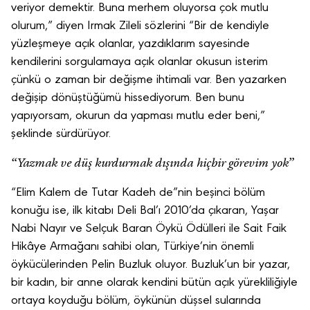
veriyor demektir. Buna merhem oluyorsa çok mutlu
olurum,” diyen Irmak Zileli sözlerini “Bir de kendiyle
yüzleşmeye açık olanlar, yazdıklarım sayesinde
kendilerini sorgulamaya açık olanlar okusun isterim
çünkü o zaman bir değişme ihtimali var. Ben yazarken
değişip dönüştüğümü hissediyorum. Ben bunu
yapıyorsam, okurun da yapması mutlu eder beni,”
şeklinde sürdürüyor.
“Yazmak ve düş kurdurmak dışında hiçbir görevim yok”
“Elim Kalem de Tutar Kadeh de”nin beşinci bölüm
konuğu ise, ilk kitabı Deli Bal’ı 2010’da çıkaran, Yaşar
Nabi Nayır ve Selçuk Baran Öykü Ödülleri ile Sait Faik
Hikâye Armağanı sahibi olan, Türkiye’nin önemli
öykücülerinden Pelin Buzluk oluyor. Buzluk’un bir yazar,
bir kadın, bir anne olarak kendini bütün açık yürekliliğiyle
ortaya koyduğu bölüm, öykünün düşsel sularında