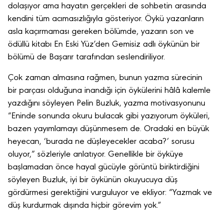
dolaşıyor ama hayatın gerçekleri de sohbetin arasında
kendini tüm acımasızlığıyla gösteriyor. Öykü yazanların
asla kaçırmaması gereken bölümde, yazarın son ve
ödüllü kitabı En Eski Yüz’den Gemisiz adlı öykünün bir
bölümü de Başarır tarafından seslendiriliyor.
Çok zaman almasına rağmen, bunun yazma sürecinin
bir parçası olduğuna inandığı için öykülerini hâlâ kalemle
yazdığını söyleyen Pelin Buzluk, yazma motivasyonunu
“Eninde sonunda okuru bulacak gibi yazıyorum öyküleri,
bazen yayımlamayı düşünmesem de. Oradaki en büyük
heyecan, ‘burada ne düşleyecekler acaba?’ sorusu
oluyor,” sözleriyle anlatıyor. Genellikle bir öyküye
başlamadan önce hayal gücüyle görüntü biriktirdiğini
söyleyen Buzluk, iyi bir öykünün okuyucuya düş
gördürmesi gerektiğini vurguluyor ve ekliyor: “Yazmak ve
düş kurdurmak dışında hiçbir görevim yok.”