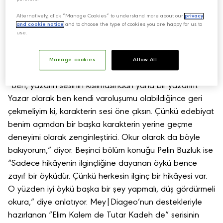
Kadeh de” adlı podcast serisi, ödüllü yazar ve editör
Alternatively, click “Manage Cookies” to understand more about our
privacy
Irmak Zileli ile ülkemizin önemli öykücülerinden, ödüllü
and cookie notice
and to choose the type of cookies you are happy for us to
yazar Pelin Buzluk’un konuk olduğu iki yeni bölümüyle
use.
dinleyicilerle buluştu! Neşenin isyanla, hüznün
kahkahayla iç içe geçtiği şıkır şıkır sohbetleri içeren
Manage cookies
Allow All
serinin dördüncü bölümüne konuk olan Irmak Zileli,
“Ben, yazarın sesinin kısılmasından yana bir yazarım.
Yazar olarak ben kendi varoluşumu olabildiğince geri
çekmeliyim ki, karakterin sesi öne çıksın. Çünkü edebiyat
benim açımdan bir başka karakterin yerine geçme
deneyimi olarak zenginleştirici. Okur olarak da böyle
bakıyorum,” diyor. Beşinci bölüm konuğu Pelin Buzluk ise
“Sadece hikâyenin ilginçliğine dayanan öykü bence
zayıf bir öyküdür. Çünkü herkesin ilginç bir hikâyesi var.
O yüzden iyi öykü başka bir şey yapmalı, düş gördürmeli
okura,” diye anlatıyor. Mey|Diageo’nun destekleriyle
hazırlanan “Elim Kalem de Tutar Kadeh de” serisinin