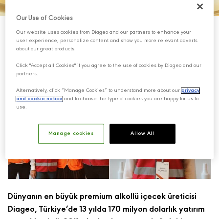
Our Use of Cookies
Our website uses cookies from Diageo and our partners to enhance your
user experience, personalize content and show you more relevant adverts
about our great products.
Click "Accept all Cookies" if you agree to the use of cookies by Diageo and our
partners.
Alternatively, click “Manage Cookies” to understand more about our
privacy
and cookie notice
and to choose the type of cookies you are happy for us to
use.
Manage cookies
Allow All
Dünyanın en büyük premium alkollü içecek üreticisi
Diageo, Türkiye’de 13 yılda 170 milyon dolarlık yatırım