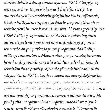
sürdürülebilir kılmayı önemsiyoruz. PSM Atölye'yi üç
sene önce hayata geçirirken asıl hedefimiz, tiyatro
alanında yeni yeteneklerin gelişimine katkı sağlamak,
tiyatro külliyatını özgün içeriklerle zenginleştirmek ve
sektöre yeni isimler kazandırmaktı. Hayata geçirdiğimiz
PSM Atölye projemizle üç yılda 800’e yakın başvuru
aldık, değerlendirme sürecinin ardından geçtiğimiz
senelerde 49 genç arkadaşımız programa dahil olup
atölyeyi tamamladı. Mezun olan genç arkadaşlarımızı
hem kendi yapımlarımızda istihdam ederken hem de
sektörümüzde çeşitli projelerde görmek bizi çok mutlu
ediyor. Zorlu PSM olarak 11.sezonumuza girdiğimiz bu
senede de
deneyimli isimleri genç yeteneklerle bir araya
den
getirerek yeni nesil bir sektörel ağ oluşturma hedefimiz
ayrılmayarak genç arkadaşlarımızın alanında nitelikli
yerli yabancı eğitmenlerden eğitim alacakları 7 aylık
teorik-pratik eğitim süreçlerini başlattık. “Dramatik