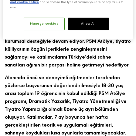
and cookie notice
and to choose the type of cookies you are happy for us to
EDİYOR!
use.
Zorlu PSM’nin, tiyatronun sürdürülebilirliğini sağlamak
Manage cookies
Allow All
amacıyla iki yıldır ücretsiz olarak hayata geçirdiği PSM
Atölye’nin üçüncü eğitim dönemi, Mey|Diageo’nun
kurumsal desteğiyle devam ediyor. PSM Atölye, tiyatro
külliyatının özgün içeriklerle zenginleşmesini
sağlamayı ve katılımcılarını Türkiye’deki sahne
sanatları ağının bir parçası haline getirmeyi hedefliyor.
Alanında öncü ve deneyimli eğitmenler tarafından
yüzlerce başvurunun değerlendirilmesiyle 18-30 yaş
arası toplam 19 öğrencinin kabul edildiği PSM Atölye
programı, Dramatik Yazarlık, Tiyatro Yönetmenliği ve
Tiyatro Yapımcılığı olmak üzere üç ayrı bölümden
oluşuyor. Katılımcılar, 7 ay boyunca her hafta
gerçekleştirilen teorik ve uygulamalı eğitimleri,
sahneye koydukları kısa oyunlarla tamamlayacaklar.