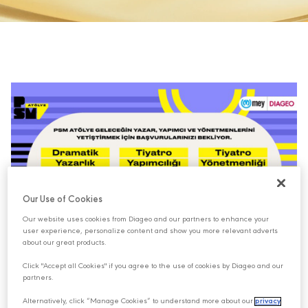
Our Use of Cookies
Our website uses cookies from Diageo and our partners to enhance your
user experience, personalize content and show you more relevant adverts
about our great products.
PSM Atölye üçüncü eğitim dönemine başladı!
Click "Accept all Cookies" if you agree to the use of cookies by Diageo and our
partners.
PSM ATÖLYE TİYATRO DÜNYASINA YENİ YETENEKLER
KAZANDIRMAYA MEY|DİAGEO İŞ BİRLİĞİYLE DEVAM
Alternatively, click “Manage Cookies” to understand more about our
privacy