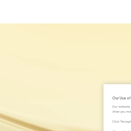
HAKKIMIZDA
Our Use o
Our website 
show you mor
Click "Accept