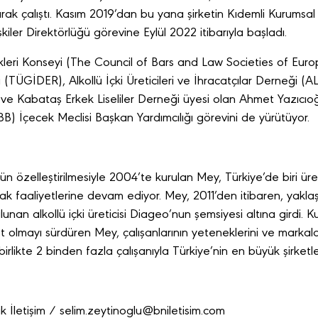
ak çalıştı. Kasım 2019’dan bu yana şirketin Kıdemli Kurumsal 
kiler Direktörlüğü görevine Eylül 2022 itibarıyla başladı.
ikleri Konseyi (The Council of Bars and Law Societies of Eur
TÜGİDER), Alkollü İçki Üreticileri ve İhracatçılar Derneği (AL
 Kabataş Erkek Liseliler Derneği üyesi olan Ahmet Yazıcıo
BB) İçecek Meclisi Başkan Yardımcılığı görevini de yürütüyor.
ünün özelleştirilmesiyle 2004’te kurulan Mey, Türkiye’de biri ü
rak faaliyetlerine devam ediyor. Mey, 2011’den itibaren, yaklaşı
lunan alkollü içki üreticisi Diageo’nun şemsiyesi altına girdi
et olmayı sürdüren Mey, çalışanlarının yeteneklerini ve markala
 birlikte 2 binden fazla çalışanıyla Türkiye’nin en büyük şirketle
k İletişim /
selim.zeytinoglu@bniletisim.com