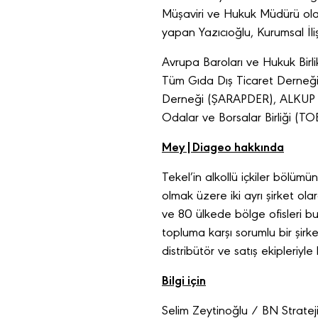
Müşaviri ve Hukuk Müdürü olar
yapan Yazıcıoğlu, Kurumsal İliş
Avrupa Baroları ve Hukuk Birl
Tüm Gıda Dış Ticaret Derneği (
Derneği (ŞARAPDER), ALKUP ve
Odalar ve Borsalar Birliği (TO
Mey|Diageo hakkında
Tekel’in alkollü içkiler bölüm
olmak üzere iki ayrı şirket ola
ve 80 ülkede bölge ofisleri bu
topluma karşı sorumlu bir şirk
distribütör ve satış ekipleriyle
Bilgi için
Selim Zeytinoğlu / BN Strateji