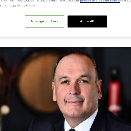
y, click “Manage Cookies” to understand more about our
privacy and cookie notice
and to 
u are happy for us to use.
Manage cookies
Allow All