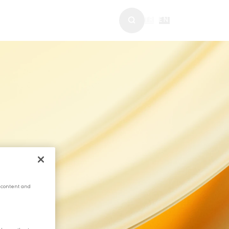
ABERLER & MEDYA
TR
|
EN
 content and