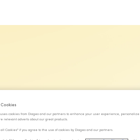
MARKALARIMIZ
SÜRDÜRÜLEBİLİRLİK
KARİYER
H
f Cookies
uses cookies from Diageo and our partners to enhance your user experience, personalize
e relevant adverts about our great products.
 all Cookies" if you agree to the use of cookies by Diageo and our partners.