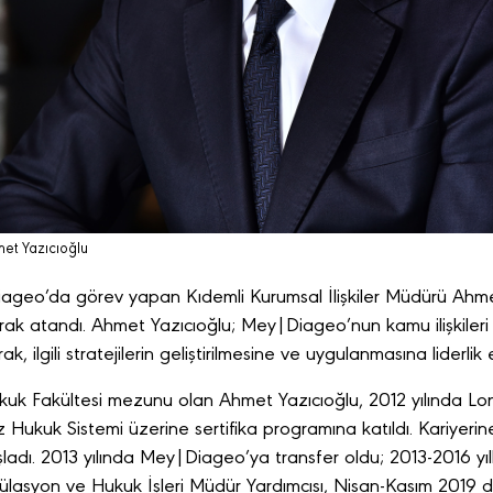
met Yazıcıoğlu
geo’da görev yapan Kıdemli Kurumsal İlişkiler Müdürü Ahmet 
larak atandı. Ahmet Yazıcıoğlu; Mey|Diageo’nun kamu ilişkileri 
k, ilgili stratejilerin geliştirilmesine ve uygulanmasına liderlik
kuk Fakültesi mezunu olan Ahmet Yazıcıoğlu, 2012 yılında Lo
iz Hukuk Sistemi üzerine sertifika programına katıldı. Kariyer
adı. 2013 yılında Mey|Diageo’ya transfer oldu; 2013-2016 yıl
gülasyon ve Hukuk İşleri Müdür Yardımcısı, Nisan-Kasım 2019