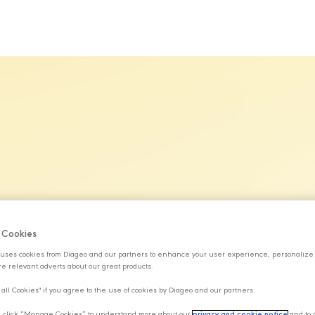
MARKALARIMIZ
SÜRDÜRÜLEBİLİRLİK
KARİYER
H
f Cookies
uses cookies from Diageo and our partners to enhance your user experience, personalize
e relevant adverts about our great products.
 all Cookies" if you agree to the use of cookies by Diageo and our partners.
y, click “Manage Cookies” to understand more about our
privacy and cookie notice
and to 