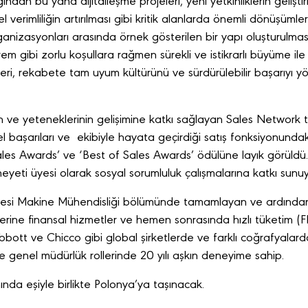
ndan bu yana dijitalleşme projeleri, yeni yetkinliklerin geliştiri
 verimliliğin artırılması gibi kritik alanlarda önemli dönüşümler
nizasyonları arasında örnek gösterilen bir yapı oluşturulmas
em gibi zorlu koşullara rağmen sürekli ve istikrarlı büyüme ile g
eri, rekabete tam uyum kültürünü ve sürdürülebilir başarıyı y
n ve yeteneklerinin gelişimine katkı sağlayan Sales Network t
el başarıları ve ekibiyle hayata geçirdiği satış fonksiyonundak
ales Awards’ ve ‘Best of Sales Awards’ ödülüne layık görüldü.
heyeti üyesi olarak sosyal sorumluluk çalışmalarına katkı sunu
ersitesi Makine Mühendisliği bölümünde tamamlayan ve ardınd
erine finansal hizmetler ve hemen sonrasında hızlı tüketim
bott ve Chicco gibi global şirketlerde ve farklı coğrafyalard
e genel müdürlük rollerinde 20 yılı aşkın deneyime sahip.
nda eşiyle birlikte Polonya’ya taşınacak.