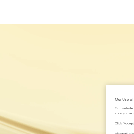
HAKKIMIZDA
Our Use o
Our website 
show you mor
Click "Accept
Alternativel