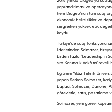
2018 yılında Diageo’ya katıldığı
yapılandırılması ve operasyonel
hem Diageo’nun tüm satış orga
ekonomik belirsizlikler ve depr
sergilerken yüksek etik değerl
koydu.
Türkiye’de satış fonksiyonunu
liderlerinden Solmazer, bireys
birden fazla ‘Leadership in S
sıra Koruncuk Vakfı mütevelli 
Eğitimini Yıldız Teknik Üniv
yapan Serkan Solmazer, kariy
başladı. Solmazer, Danone, Ab
görevlerle, satış, pazarlama v
Solmazer, yeni görevi kapsamı