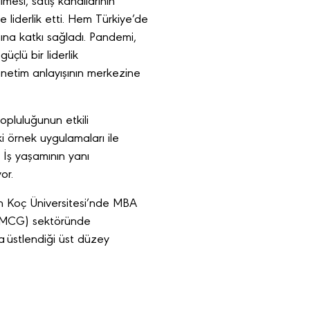
lmesi, satış kanallarının
e liderlik etti. Hem Türkiye’de
ına katkı sağladı. Pandemi,
üçlü bir liderlik
önetim anlayışının merkezine
opluluğunun etkili
i örnek uygulamaları ile
 İş yaşamının yanı
yor.
an Koç Üniversitesi’nde MBA
 (FMCG) sektöründe
a üstlendiği üst düzey