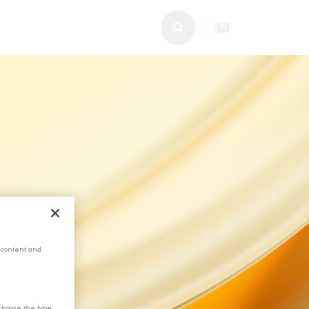
ABERLER & MEDYA
TR
|
EN
 content and
choose the type