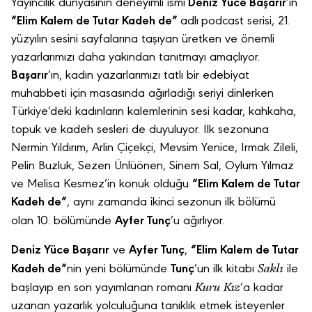
Yayıncılık dünyasının deneyimli ismi
Deniz Yüce Başarır
’ın
“
Elim Kalem de Tutar Kadeh de
”
adlı
podcast serisi, 21.
yüzyılın sesini sayfalarına taşıyan üretken ve önemli
yazarlarımızı daha yakından tanıtmayı amaçlıyor.
Başarır
’ın, kadın yazarlarımızı tatlı bir edebiyat
muhabbeti için masasında ağırladığı seriyi dinlerken
Türkiye’deki kadınların kalemlerinin sesi kadar, kahkaha,
topuk ve kadeh sesleri de duyuluyor. İlk sezonuna
Nermin Yıldırım, Arlin Çiçekçi, Mevsim Yenice, Irmak Zileli,
Pelin Buzluk, Sezen Ünlüönen, Sinem Sal, Oylum Yılmaz
ve Melisa Kesmez’in konuk olduğu
“
Elim Kalem de Tutar
Kadeh de
”
, aynı zamanda ikinci sezonun ilk bölümü
olan 10. bölümünde
Ayfer Tunç
’u ağırlıyor.
Deniz Yüce Başarır
ve
Ayfer Tunç
,
“Elim Kalem de Tutar
Saklı
Kadeh de”
nin yeni bölümünde
Tunç
’un ilk kitabı
ile
Kuru Kız
başlayıp en son yayımlanan romanı
’a kadar
uzanan yazarlık yolculuğuna tanıklık etmek isteyenler