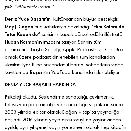
yok. Gülmemiz lazım.”
Deniz Yüce Başarır
’ın, kültür-sanatın büyük destekçisi
Mey|Diageo
’nun katkılarıyla hazırladığı
“Elim Kalem de
Tutar Kadeh de”
serisinin kapak görseli ödüllü illüstratör
Huban Korman
’ın imzasını taşıyor. Serinin tüm
bölümlerine başta
Spotify
,
Apple Podcasts
ve
CastBox
olmak üzere podcast dinlenebilen tüm kanallardan
ulaşılabiliyor.
İkinci sezondan itibaren, sohbetlerin video
kayıtları da
Başarır
’ın
YouTube kanalında
izlenebiliyor.
DENİZ YÜCE BAŞARIR HAKKINDA
Psikoloji okudu. Seslendirme sanatçılığı, çevirmenlik,
televizyon programcılığı ve sunuculuğu yaptıktan sonra
2003 yılında editör olarak Doğan Kitap’ta yayıncılığa
başladı. 2016 yılında yayın direktörüyken yayınevinden
ayrıldı; aynı yıl genel yayın yönetmeni olarak hep kitap’ın