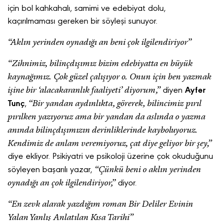
için bol kahkahalı, samimi ve edebiyat dolu,
kaçırılmaması gereken bir söyleşi sunuyor.
“Aklın yerinden oynadığı an beni çok ilgilendiriyor”
“Zihnimiz, bilinçdışımız bizim edebiyatta en büyük
kaynağımız. Çok güzel çalışıyor o. Onun için ben yazmak
işine bir ‘alacakaranlık faaliyeti’ diyorum,”
diyen
Ayfer
“Bir yandan aydınlıkta, görerek, bilincimiz pırıl
Tunç
,
pırılken yazıyoruz ama bir yandan da aslında o yazma
anında bilinçdışımızın derinliklerinde kayboluyoruz.
Kendimiz de anlam veremiyoruz, çat diye geliyor bir şey,”
diye ekliyor. Psikiyatri ve psikoloji üzerine çok okuduğunu
“Çünkü beni o aklın yerinden
söyleyen başarılı yazar,
oynadığı an çok ilgilendiriyor,”
diyor.
“En zevk alarak yazdığım roman Bir Deliler Evinin
Yalan Yanlış Anlatılan Kısa Tarihi”