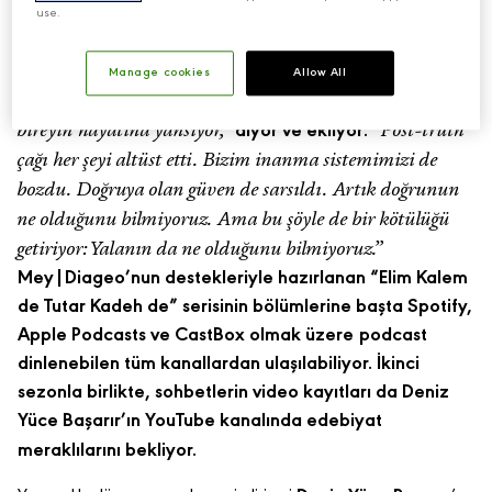
şıkır sohbetlerin yeni sezondaki ilk konuğu, Türkiye’nin
use.
en önemli yazarlarından Ayfer Tunç oldu. Bireyin
kaderinin toplumun kaderiyle çok ilişkili olduğunu
Manage cookies
Allow All
“Toplumda ne oluyorsa
düşündüğünü söyleyen Tunç
bireyin hayatına yansıyor,”
“Post-truth
diyor ve ekliyor:
çağı her şeyi altüst etti. Bizim inanma sistemimizi de
bozdu. Doğruya olan güven de sarsıldı. Artık doğrunun
ne olduğunu bilmiyoruz. Ama bu şöyle de bir kötülüğü
getiriyor: Yalanın da ne olduğunu bilmiyoruz.”
Mey|Diageo’nun destekleriyle hazırlanan “Elim Kalem
de Tutar Kadeh de” serisinin bölümlerine başta
Spotify
,
Apple Podcasts
ve
CastBox
olmak üzere
podcast
dinlenebilen tüm kanallardan ulaşılabiliyor. İkinci
sezonla birlikte, sohbetlerin video kayıtları da Deniz
Yüce Başarır’ın
YouTube kanalında
edebiyat
meraklılarını bekliyor.