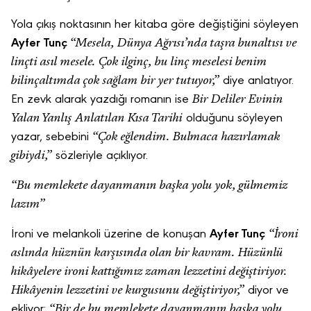
Yola çıkış noktasının her kitaba göre değiştiğini söyleyen
“Mesela, Dünya Ağrısı’nda taşra bunaltısı ve
Ayfer
Tunç
linçti asıl mesele. Çok ilginç, bu linç meselesi benim
bilinçaltımda çok sağlam bir yer tutuyor,”
diye anlatıyor.
Bir Deliler Evinin
En zevk alarak yazdığı romanın ise
Yalan Yanlış Anlatılan Kısa Tarihi
olduğunu söyleyen
“Çok eğlendim. Bulmaca hazırlamak
yazar, sebebini
gibiydi,”
sözleriyle açıklıyor.
“Bu memlekete dayanmanın başka yolu yok, gülmemiz
lazım”
“İroni
İroni ve melankoli üzerine de konuşan
Ayfer Tunç
aslında hüznün karşısında olan bir kavram. Hüzünlü
hikâyelere ironi kattığımız zaman lezzetini değiştiriyor.
Hikâyenin lezzetini ve kurgusunu değiştiriyor,”
diyor ve
“Bir de bu memlekete dayanmanın başka yolu
ekliyor: