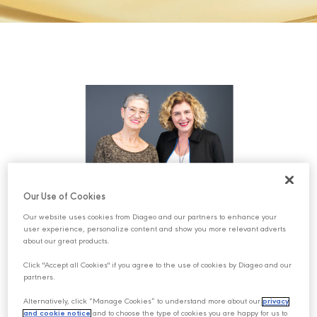
Our Use of Cookies
Our website uses cookies from Diageo and our partners to enhance your
user experience, personalize content and show you more relevant adverts
about our great products.
Deneyimli yayıncı Deniz Yüce Başarır’ın, kadın
Click "Accept all Cookies" if you agree to the use of cookies by Diageo and our
yazarlarla sohbetlerden oluşan podcast serisi “
Elim
partners.
Kalem de Tutar Kadeh de
”nin ikinci sezonu başladı!
Alternatively, click “Manage Cookies” to understand more about our
privacy
Neşenin isyanla, hüznün kahkahayla iç içe geçtiği şıkır
and cookie notice
and to choose the type of cookies you are happy for us to