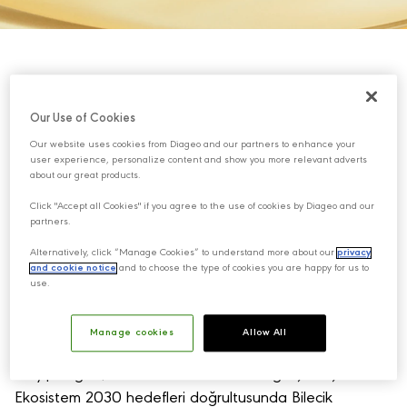
Our Use of Cookies
Our website uses cookies from Diageo and our partners to enhance your
user experience, personalize content and show you more relevant adverts
about our great products.
Click "Accept all Cookies" if you agree to the use of cookies by Diageo and our
partners.
Alternatively, click “Manage Cookies” to understand more about our
privacy
and cookie notice
and to choose the type of cookies you are happy for us to
use.
Manage cookies
Allow All
Mey|Diageo’dan sektöründe bir ilk: Bilecik fabrikası artık karbon nötr
Mey|Diageo; kendi sektöründe bir ilki gerçekleştirdi ve
Ekosistem 2030 hedefleri doğrultusunda Bilecik